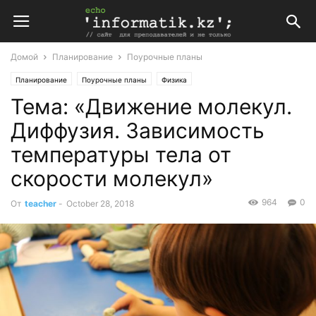
Домой
Планирование
Поурочные планы
Планирование
Поурочные планы
Физика
Тема: «Движение молекул.
Поурочные планы по физике 7 класс
Диффузия. Зависимость
температуры тела от
скорости молекул»
964
0
От
teacher
-
October 28, 2018