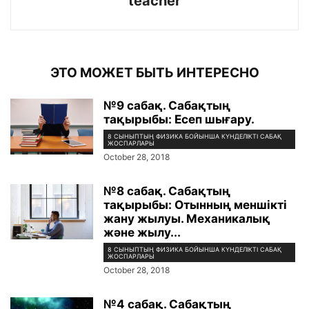
teacher
ЭТО МОЖЕТ БЫТЬ ИНТЕРЕСНО
№9 сабақ. Сабақтың
тақырыбы: Есеп шығару.
8 СЫНЫПТЫҢ ФИЗИКА БОЙЫНША КҮНДЕЛІКТІ САБАҚ
ЖОСПАРЛАРЫ
October 28, 2018
№8 сабақ. Сабақтың
тақырыбы: Отынның меншікті
жану жылуы. Механикалық
және жылу...
8 СЫНЫПТЫҢ ФИЗИКА БОЙЫНША КҮНДЕЛІКТІ САБАҚ
ЖОСПАРЛАРЫ
October 28, 2018
№4 сабақ. Сабақтың