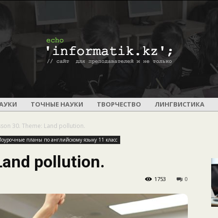
ПОУРОЧНОЕ
АУКИ
ТОЧНЫЕ НАУКИ
ТВОРЧЕСТВО
ЛИНГВИСТИКА
son 30. Theme: Land pollution.
Поурочные планы по английскому языку 11 класс
and pollution.
И
1753
0