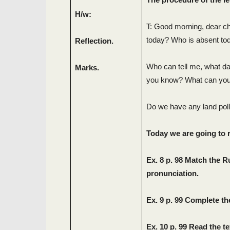
H/w:
T: Good morning, dear chi
today? Who is absent to
Reflection.
Who can tell me, what day
Marks.
you know? What can you s
Do we have any land poll
Today we are going to r
Ex. 8 p. 98 Match the R
pronunciation.
Ex. 9 p. 99 Complete the
Ex. 10 p. 99 Read the t