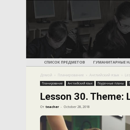
СПИСОК ПРЕДМЕТОВ
ГУМАНИТАРНЫЕ Н
Домой
Планирование
Английский язык
Les
Планирование
Английский язык
Поурочные планы
Lesson 30. Theme: L
От
teacher
-
October 28, 2018