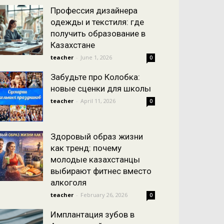
Профессия дизайнера
одежды и текстиля: где
получить образование в
Казахстане
teacher
-
June 1, 2026
0
Забудьте про Колобка:
новые сценки для школы
teacher
-
April 11, 2026
0
Здоровый образ жизни
как тренд: почему
молодые казахстанцы
выбирают фитнес вместо
алкоголя
teacher
-
February 26, 2026
0
Имплантация зубов в