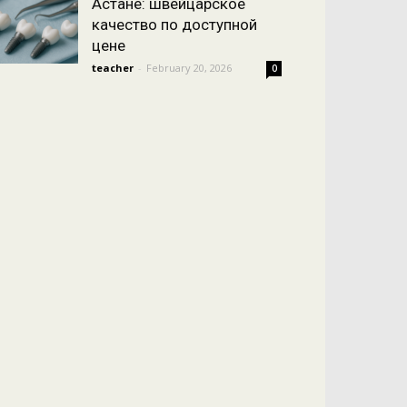
Астане: швейцарское
качество по доступной
цене
teacher
-
February 20, 2026
0