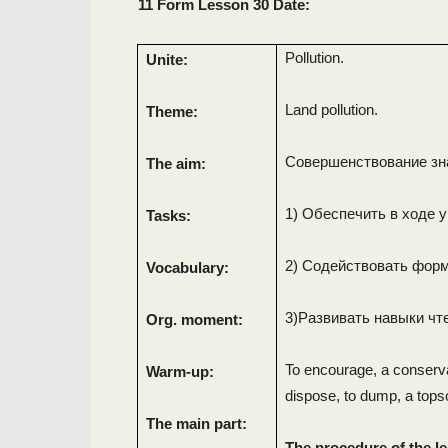
11 Form Lesson 30 Date:
Pollution.
Unite:
Land pollution.
Theme:
Совершенствование зна
The aim:
1) Обеспечить в ходе 
Tasks:
2) Содействовать форм
Vocabulary:
3)Развивать навыки чте
Org. moment:
To encourage, a conservat
Warm-up:
dispose, to dump, a topsoi
The main part:
The procedure of the l