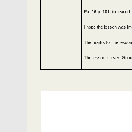
Ex. 16 p. 101, to learn
I hope the lesson was int
The marks for the lesso
The lesson is over! Good