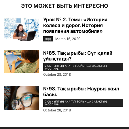
ЭТО МОЖЕТ БЫТЬ ИНТЕРЕСНО
Урок № 2. Тема: «История
колеса и дорог. История
появления автомобиля»
March 16, 2020
ПДД
№85. Тақырыбы: Сүт қалай
ұйықтады?
2 СЫНЫПТЫҢ АНА ТІЛІ БОЙЫНША САБАҚТЫҢ
ЖОСПАРЫ
October 28, 2018
№98. Тақырыбы: Наурыз жыл
басы.
2 СЫНЫПТЫҢ АНА ТІЛІ БОЙЫНША САБАҚТЫҢ
ЖОСПАРЫ
October 28, 2018