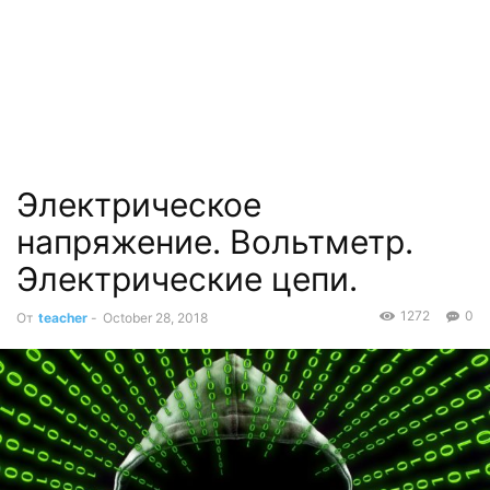
Электрическое
напряжение. Вольтметр.
Электрические цепи.
1272
0
От
teacher
-
October 28, 2018