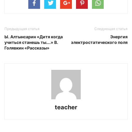
Предыдущая статья
Следующая статья
Ы. Алтынсарин «Дитя когда
Энергия
учиться станешь ты….» В.
электростатического поля
Голявкин «Рассказы»
teacher