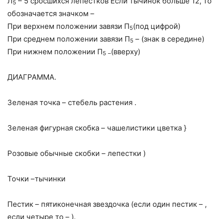
Л
– 5 сросшихся лепестков Если тычинок больше 12, то
5
обозначается значком –
При верхнем положении завязи П
(под цифрой)
5
При среднем положении завязи П
– (знак в середине)
5
При нижнем положении П
(вверху)
5
–
ДИАГРАММА.
Зеленая точка – стебель растения .
Зеленая фигурная скобка – чашелистики цветка }
Розовые обычные скобки – лепестки )
Точки –тычинки
Пестик – пятиконечная звездочка (если один пестик – ,
если четыре то – ).