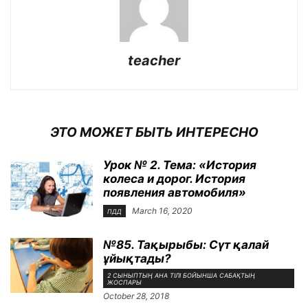
teacher
ЭТО МОЖЕТ БЫТЬ ИНТЕРЕСНО
Урок № 2. Тема: «История
колеса и дорог. История
появления автомобиля»
March 16, 2020
ПДД
№85. Тақырыбы: Сүт қалай
ұйықтады?
2 СЫНЫПТЫҢ АНА ТІЛІ БОЙЫНША САБАҚТЫҢ
ЖОСПАРЫ
October 28, 2018