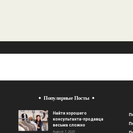
Популярные Посты
Найти хорошего
П
консультанта-продавца
П
весьма сложно
August 7, 2020
П