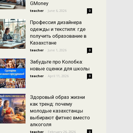
GMoney
teacher
-
June 6, 2026
0
Профессия дизайнера
одежды и текстиля: где
получить образование в
Казахстане
teacher
-
June 1, 2026
0
Забудьте про Колобка:
новые сценки для школы
teacher
-
April 11, 2026
0
Здоровый образ жизни
как тренд: почему
молодые казахстанцы
выбирают фитнес вместо
алкоголя
teacher
-
February 26, 2026
0