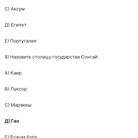
С) Аксум
Д) Египет
Е) Португалия
8) Назовите столицу государства Сонгай:
А) Каир
В) Луксор
С) Маракеш
Д) Гао
Е) Бужум бура