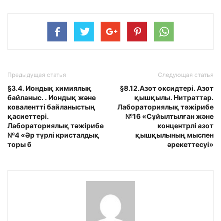
Предыдущая статья
Следующая статья
§3.4. Иондық химиялық
§8.12.Азот оксидтері. Азот
байланыс. . Иондық және
қышқылы. Нитраттар.
ковалентті байланыстың
Лабораториялық тәжірибе
қасиеттері.
№16 «Сұйылтылған және
Лабораториялық тәжірибе
концентрлі азот
№4 «Әр түрлі кристалдық
қышқылының мыспен
торы б
әрекеттесуі»