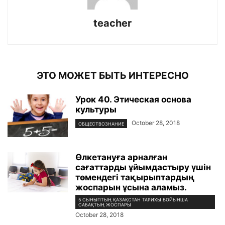
teacher
ЭТО МОЖЕТ БЫТЬ ИНТЕРЕСНО
Урок 40. Этическая основа
культуры
October 28, 2018
ОБЩЕСТВОЗНАНИЕ
Өлкетануға арналған
сағаттарды ұйымдастыру үшін
төмендегі тақырыптардың
жоспарын ұсына аламыз.
5 СЫНЫПТЫҢ ҚАЗАҚСТАН ТАРИХЫ БОЙЫНША
САБАҚТЫҢ ЖОСПАРЫ
October 28, 2018