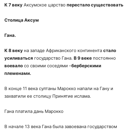
К 7 веку
Аксумское царство
перестало существовать
Столица Аксум
Гана.
К 8 веку
на западе Африканского континента
стало
усиливаться
государство Гана.
В 9 веке
постоянно
воевало
со своими соседями –
берберскими
племенами.
В конце 11 века султаны Марокко напали на Гану и
захватили ее столицу Принятие ислама.
Гана платила дань Марокко
В начале 13 века Гана была завоевана государством