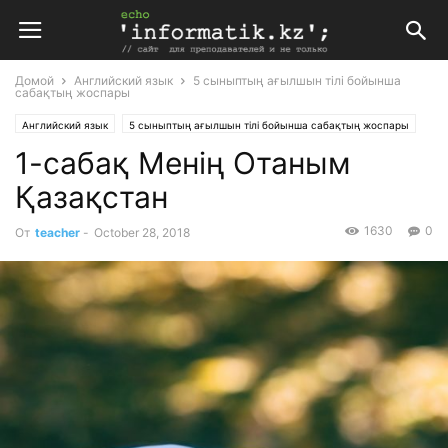
Домой
Английский язык
5 сыныптың ағылшын тілі бойынша
сабақтың жоспары
Английский язык
5 сыныптың ағылшын тілі бойынша сабақтың жоспары
1-сабақ Менің Отаным
Планирование
Поурочные планы
Қазақстан
1630
0
От
teacher
-
October 28, 2018