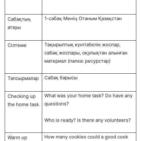
1-сабақ Менің Отаным Қазақстан
Сабақтың
атауы
Тақырыптық күнтізбелік жоспар,
Сілтеме
сабақ жоспары, оқулықтан алынған
материал (папка: ресурстар)
Сабақ барысы
Тапсырмалар
What was your home task? Do have any
Checking up
questions?
the home task
Who is ready? Is there any volunteers?
How many cookies could a good cook
Warm up