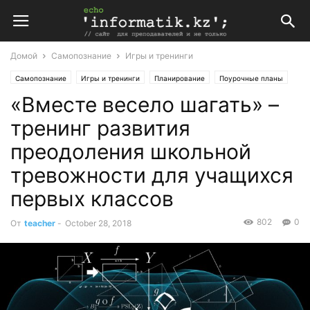
Домой
Самопознание
Игры и тренинги
Самопознание
Игры и тренинги
Планирование
Поурочные планы
«Вместе весело шагать» –
тренинг развития
преодоления школьной
тревожности для учащихся
первых классов
802
0
От
teacher
-
October 28, 2018