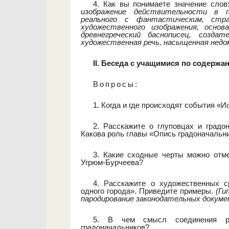
4. Как вы понимаете значение сло
изображение действительности в пр
реального с фантастическим, ст
художественного изображения, основ
древнегреческий баснописец, создат
художественная речь, насыщенная недом
II. Беседа с учащимися по содержа
Вопросы
:
1. Когда и где происходят события «И
2. Расскажите о глуповцах и градон
Какова роль главы «Опись градоначальн
3. Какие сходные черты можно отме
Угрюм-Бурчеева?
4. Расскажите о художественных с
одного города». Приведите примеры.
(Ги
пародирование законодательных докуме
5. В чем смысл соединения реа
градоначальников?