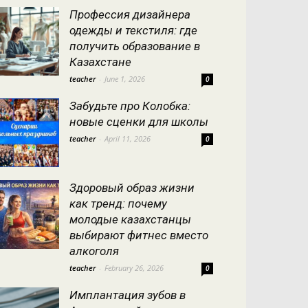
Профессия дизайнера
одежды и текстиля: где
получить образование в
Казахстане
teacher
-
June 1, 2026
0
Забудьте про Колобка:
новые сценки для школы
teacher
-
April 11, 2026
0
Здоровый образ жизни
как тренд: почему
молодые казахстанцы
выбирают фитнес вместо
алкоголя
teacher
-
February 26, 2026
0
Имплантация зубов в