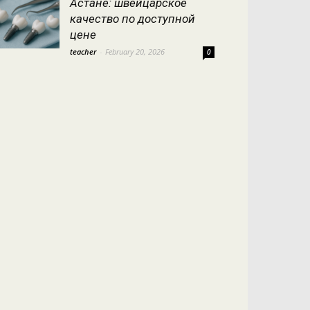
Астане: швейцарское
качество по доступной
цене
teacher
-
February 20, 2026
0