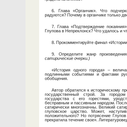
6. Глава «Органчик». Что подчер
радуются? Почему в органчике только дв
7. Глава «Подтверждение покаяния»
Глупова в Непреклонск? Что удалось и ч
8. Прокомментируйте финал «Истории 
9. Определите жанр произведени
сатирические очерки.)
«История одного города» – велича
подлинными событиями и фактами рус
обобщения.
Автор обратился к историческому п
государственный строй. За городом
государства с его горестями, уродс
бесправным и пассивным народом. После
сатирически многозначны. Великий сати
глуповское царство. Может, наступ
положительного? Но потрясение Глупов
прекратила течение свое». Литературове