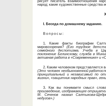
рисует писатель взаимоотношения наро
народ; какие художественные средства и
I. Беседа по домашнему заданию.
Вопросы
:
1. Какие факты биографии Салт
мировоззрения?
(Его трудное детств
семейного деспотизма. Учеба в Ца
поклонение Белинскому, служба в Мин
активная работа в «Современнике» и «
2. Каким человеком представляется 
(Это человек необыкновенной работосп
принципиальный и независимый по от
жизни», «защитник народных прав», ген
3. Как вы понимаете смысл слов
произведение, изображающее отрицатель
М. Сеченов назвал Салтыкова-Щед
недугов».)