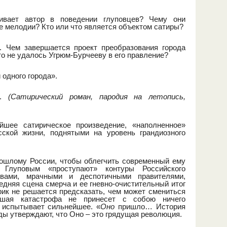
кивает автор в поведении глуповцев? Чему они
е мелодии? Кто или что является объектом сатиры?
. Чем завершается проект преобразования города
то не удалось Угрюм-Бурчееву в его правление?
одного города».
я.
(Сатирический роман, пародия на летопись,
йшее сатирическое произведение, «наполненное»
ской жизни, поднятыми на уровень грандиозного
рошлому России, чтобы облегчить современный ему
 Глуповым «проступают» контуры Российского
твами, мрачными и деспотичными правителями,
дняя сцена смерча и ее гневно-очистительный итог
рик не решается предсказать, чем может смениться
ившая катастрофа не принесет с собою ничего
 испытывает сильнейшее. «
Оно
пришло… История
ды утверждают, что Оно – это грядущая революция.