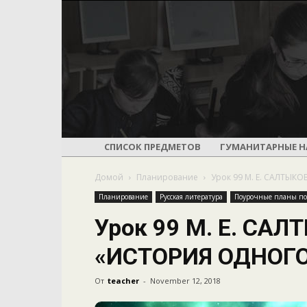
СПИСОК ПРЕДМЕТОВ
ГУМАНИТАРНЫЕ Н
Домой
Планирование
Урок 99 М. Е. САЛТЫ
Планирование
Русская литература
Поурочные планы по 
Урок 99 М. Е. СА
«ИСТОРИЯ ОДНОГО
От
teacher
-
November 12, 2018