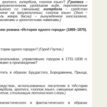
в:
гротеск, гипербола, «эзопов язык»
?
(
Гротеск
–
еувеличенном, уродливом виде, переплетение
рашного со смешным);
гипербола
– средство
анное на преувеличении; «эзопов язык» (Эзоп –
ель жанра басни) – вынужденное иносказание,
олвками и ироническими намеками.)
нию романа «История одного города» (1869–1870).
стории одного города»?
(Город Глупов.)
ачальниках, управлявших городом в 1731–1836 гг.
икам» в произведении?
тить в образах Брудастого, Бородавкина, Прыща,
редствах, использованных писателем в «Истории
пербола, гротеск, «эзопов язык», смешение времен,
нтов, стилизация летописного слога.)
листического и фантастического в образах