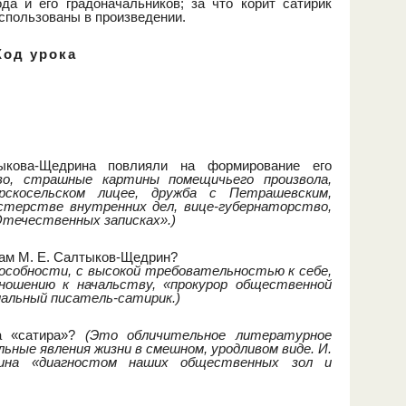
да и его градоначальников; за что корит сатирик
спользованы в произведении.
Ход урока
ыкова-Щедрина повлияли на формирование его
о, страшные картины помещичьего произвола,
рскосельском лицее, дружба с Петрашевским,
истерстве внутренних дел, вице-губернаторство,
Отечественных записках».)
вам М. Е. Салтыков-Щедрин?
особности, с высокой требовательностью к себе,
ношению к начальству, «прокурор общественной
иальный писатель-сатирик.)
а «сатира»?
(Это обличительное литературное
ные явления жизни в смешном, уродливом виде. И.
рина «диагностом наших общественных зол и