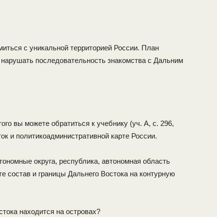
миться с уникальной территорией России. План
 нарушать последователь­ность знакомства с Дальним
о вы можете обратиться к учеб­нику (уч. А, с. 296,
сток и политико­административной карте России.
втономные округа, республика, авто­номная область
те состав и границы Дальнего Востока на контурную
стока находится на островах?