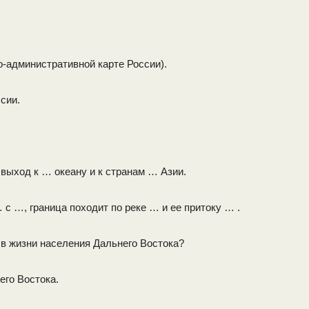
о-административной карте России).
сии.
ыход к … океану и к стра­нам … Азии.
 с …, граница походит по реке … и ее притоку … .
 в жизни населения Дальнего Востока?
го Востока.