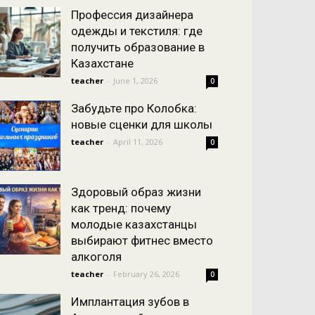
Профессия дизайнера
одежды и текстиля: где
получить образование в
Казахстане
teacher
-
June 1, 2026
0
Забудьте про Колобка:
новые сценки для школы
teacher
-
April 11, 2026
0
Здоровый образ жизни
как тренд: почему
молодые казахстанцы
выбирают фитнес вместо
алкоголя
teacher
-
February 26, 2026
0
Имплантация зубов в