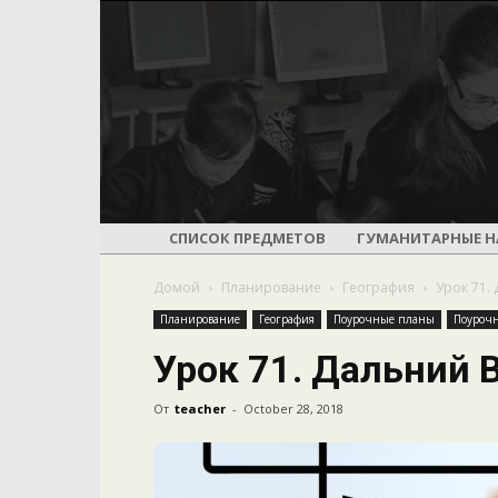
СПИСОК ПРЕДМЕТОВ
ГУМАНИТАРНЫЕ Н
Домой
Планирование
География
Урок 71.
Планирование
География
Поурочные планы
Поурочн
Урок 71. Дальний 
От
teacher
-
October 28, 2018