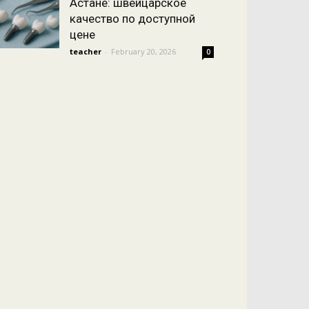
Астане: швейцарское
качество по доступной
цене
teacher
-
February 20, 2026
0