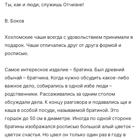
Ты, как и люди, служишь Отчизне!
В. Боков
Хохломские чаши всегда с удовольствием принимали в
подарок. Чаши отлича­лись друг от друга формой и
росписью.
Самое интересное изделие – братина. Был древний
обычай – братчина. Когда нужно обсудить какое-либо
важное дело, собирались в одной избе люди –
родствен­ники. Рассаживались за одним столом
обсуждали дела. К концу разговора и подава­лись щи и
каша в особой посуде, называемой братиной. Это
горшок до 50 см в диа­метре. Иногда по одной стороне
братины изображался росписью большой алый цве­ток –
цветок счастья. Но цвел он только один раз в году в