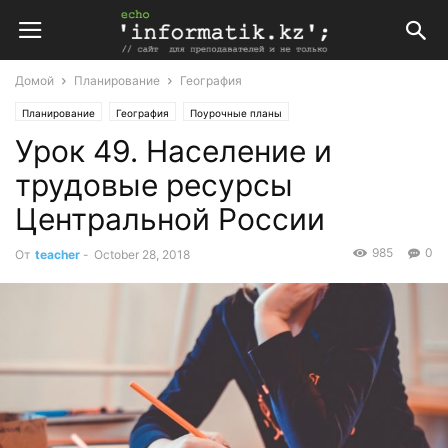
Домой
Планирование
География
Планирование
География
Поурочные планы
Урок 49. Население и
Поурочные планы по географии 9 класс
трудовые ресурсы
Центральной России
985
0
От
teacher
-
October 28, 2018