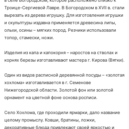
в селе Богородском, которое расположено близко к
Троице-Сергиевой Лавре. В Богородском в XVII в. стали
вырезать из дерева игруш­ку. Для изготовления игрушки
и скульптуры издавна применяется древесина липы,
ольхи, осины – мягких пород. Резчики использовали
топор, стамески, ножи.
Изделия из капа и капокорня – наростов на стволах и
корнях березы изготавли­вают мастера г. Кирова (Вятки).
Один из видов расписной деревянной посуды – «золотая
хохлома» изготавлива­ется в г. Семенове
Нижегородской области. Золотой фон или золотой
орнамент на цветной фоне основа росписи.
Село Хохлома, где проходили ярмарки, дало название
целому промыслу. Ковши, братины, ложки,
декоративные блюда привлекают своей яркостью и