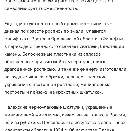
фоне замечательно смотрятся все яркие цвета, он
символизиру­ет торжественность.
Еще один художественный промысел – финифть –
дивная по красоте роспись по эмали. Славится
финифтью г. Ростов в Ярославской области. «Финифть»
в переводе с греческого означает светлый, блестящий
камень. Белоснежные пластинки из спла­вов,
обожженные при высокой температуре, сияют
драгоценной росписью. В техни­ке финифти изготовляли
нагрудные иконки, образки, позднее – женские
украшения с цветочной росписью, миниатюрные
портреты и пейзажи на крохотных шкатулках.
Палехские черно-лаковые шкатулки, украшенные
миниатюрной живописью, из­вестны не только в России,
но и за рубежом. Появилось это искусство в селе Палех
Ивановской области в 1924 г. Об искусстве Палеха