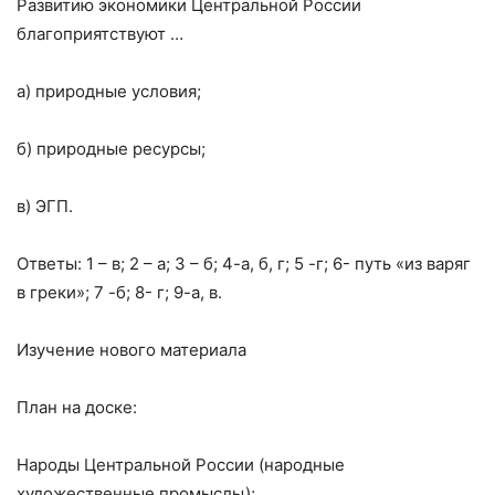
Развитию экономики Центральной России
благоприятствуют …
а) природные условия;
б) природные ресурсы;
в) ЭГП.
Ответы: 1 – в; 2 – а; 3 – б; 4-а, б, г; 5 -г; 6- путь «из варяг
в греки»; 7 -б; 8- г; 9-а, в.
Изучение нового материала
План на доске:
Народы Центральной России (народные
художественные промыслы);