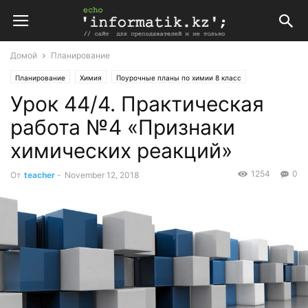
Домой
Планирование
Планирование
Химия
Поурочные планы по химии 8 класс
Урок 44/4. Практическая
работа №4 «Признаки
химических реакций»
1254
0
От
teacher
-
November 12, 2018