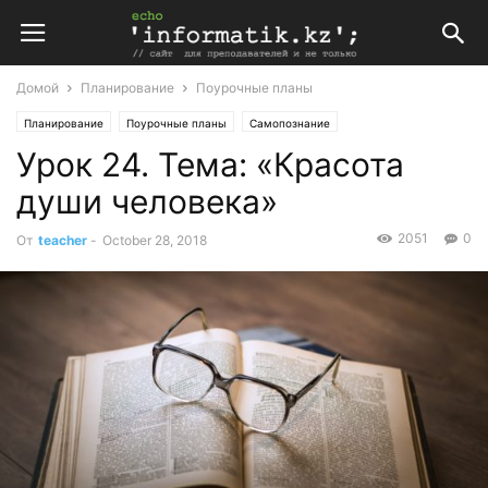
Домой
Планирование
Поурочные планы
Планирование
Поурочные планы
Самопознание
Урок 24. Тема: «Красота
Поурочные планы по самопознанию 2 класс
души человека»
2051
0
От
teacher
-
October 28, 2018