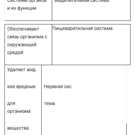
Системы органов
Выделитель­ная система
и их функции
Пищевари­тельная систе­ма
Обеспечивает
связь организма с
окружающей
средой
Удаляет жид­
кие вредные
Нервная сис­
для
тема
организма
вещества