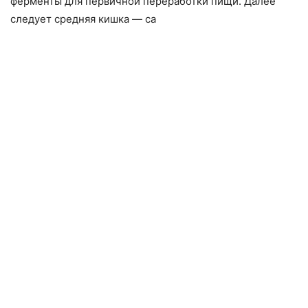
ферменты для первичной перера­ботки пищи. Далее
следует средняя кишка — са