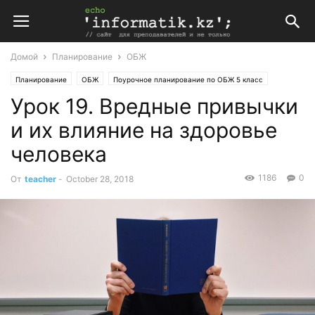
Домой
Планирование
ОБЖ
Планирование
ОБЖ
Поурочное планирование по ОБЖ 5 класс
Урок 19. Вредные привычки
Поурочные планы
и их влияние на здоровье
человека
1186
0
От
teacher
-
October 28, 2018