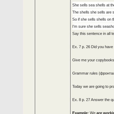
She sells sea shells at t
The shells she sells are 
So if she sells shells on
I’m sure she sells seasho
Say this sentence in al
Ex. 7 p. 26 Did you have 
Give me your copybooks
Grammar rules (фронта
Today we are going to pra
Ex. 8 p. 27 Answer the qu
Example:
We
are worki