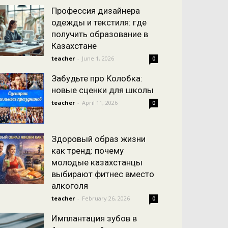
Профессия дизайнера
одежды и текстиля: где
получить образование в
Казахстане
teacher
-
June 1, 2026
0
Забудьте про Колобка:
новые сценки для школы
teacher
-
April 11, 2026
0
Здоровый образ жизни
как тренд: почему
молодые казахстанцы
выбирают фитнес вместо
алкоголя
teacher
-
February 26, 2026
0
Имплантация зубов в