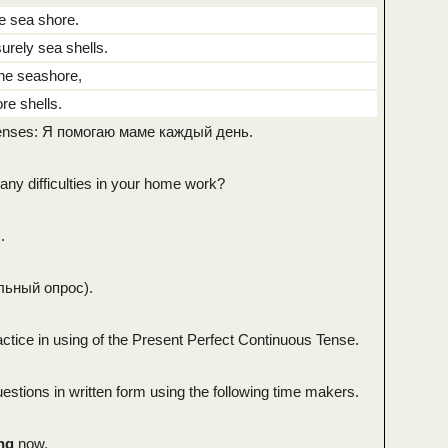
he sea shore.
surely sea shells.
 the seashore,
re shells.
l tenses: Я помогаю маме каждый день.
any difficulties in your home work?
.
льный опрос).
ctice in using of the Present Perfect Continuous Tense.
estions in written form using the following time makers.
ng
now.