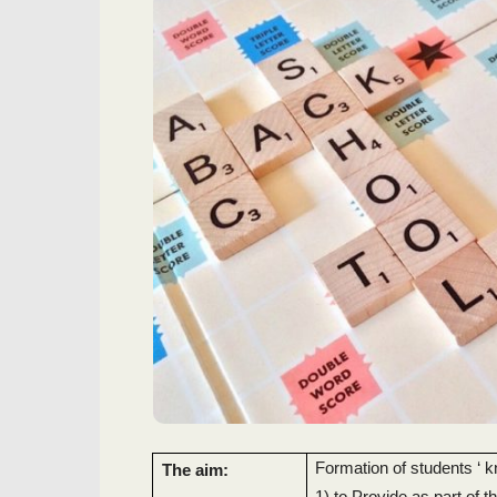
Formation of students ‘ k
The aim:
1) to Provide as part of t