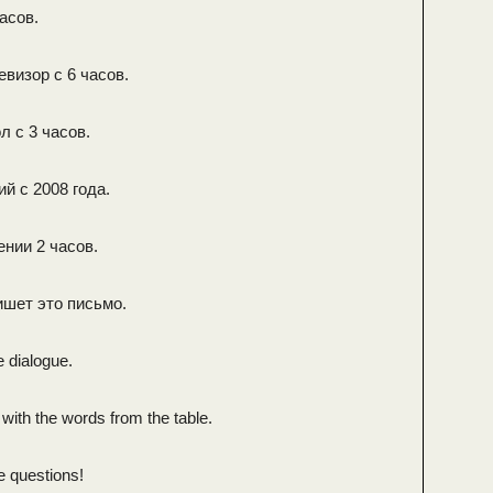
асов.
визор с 6 часов.
л с 3 часов.
й с 2008 года.
ении 2 часов.
ишет это письмо.
e dialogue.
s with the words from the table.
e questions!