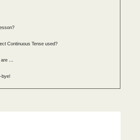
lesson?
fect Continuous Tense used?
n are …
-bye!