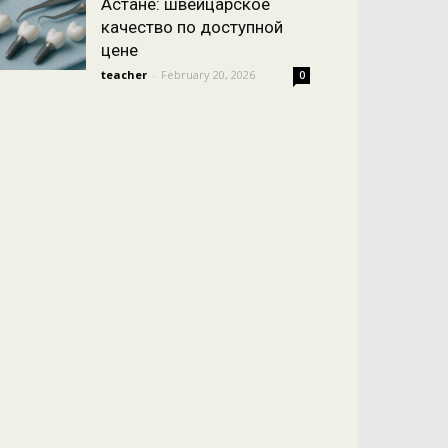
Астане: швейцарское
качество по доступной
цене
teacher
-
February 20, 2026
0