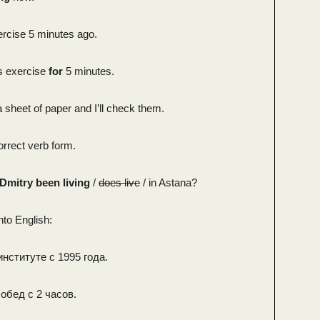
ercise 5 minutes ago.
s exercise
for
5 minutes.
 sheet of paper and I’ll check them.
orrect verb form.
Dmitry been living
/
does live
/ in Astana?
nto English:
институте с 1995 года.
обед с 2 часов.