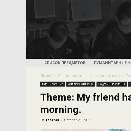
СПИСОК ПРЕДМЕТОВ
ГУМАНИТАРНЫЕ Н
Домой
Планирование
Английский язык
The
Планирование
Английский язык
Поурочные планы
Theme: My friend ha
morning.
От
teacher
-
October 28, 2018