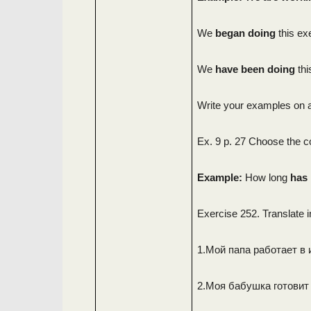
We
began doing
this ex
We
have been doing
thi
Write your examples on a
Ex. 9 p. 27 Choose the c
Example:
How long
has 
Exercise 252. Translate i
1.Мой папа работает в 
2.Моя бабушка готовит 