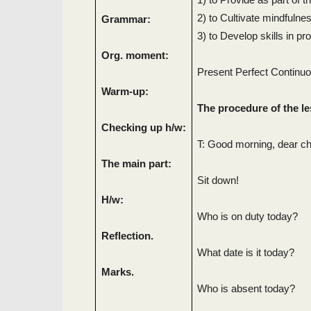
2) to Cultivate mindfulne
Grammar:
3) to Develop skills in pr
Org. moment:
Present Perfect Continu
Warm-up:
The procedure of the l
Checking up h/w:
T: Good morning, dear ch
The main part:
Sit down!
H/w:
Who is on duty today?
Reflection.
What date is it today?
Marks.
Who is absent today?