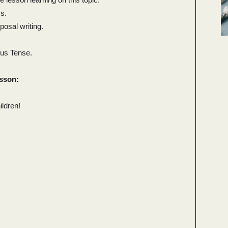
ss.
oposal writing.
ous Tense.
esson:
ildren!