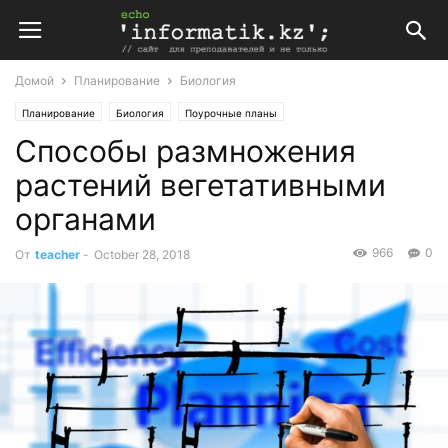
Домой
Планирование
Биология
Планирование
Биология
Поурочные планы
Способы размножения
Поурочные планы по биологии 6 класс Казахстан
растений вегетативными
органами
966
0
От
teacher
-
October 28, 2018