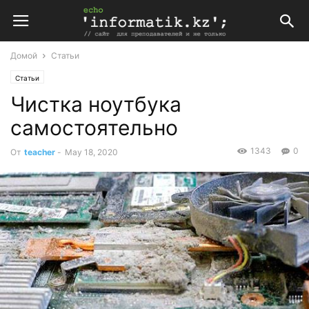
Домой
Статьи
Статьи
Чистка ноутбука
самостоятельно
1343
0
От
teacher
-
May 18, 2020