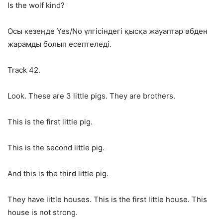
Is the wolf kind?
Осы кезеңде Yes/No үлгісіндегі қысқа жауаптар әбден
жарамды бо­лып есептеледі.
Track 42.
Look. These are 3 little pigs. They are brothers.
This is the first little pig.
This is the second little pig.
And this is the third little pig.
They have little houses. This is the first little house. This
house is not strong.