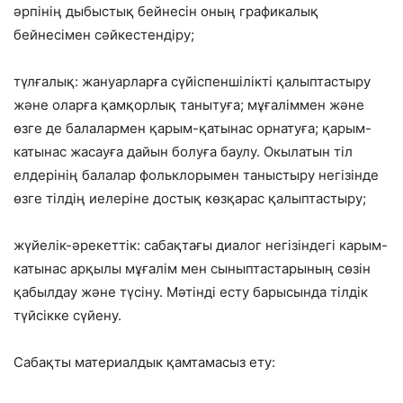
әрпінің дыбыстық бейнесін оның графикалық
бейнесімен сәйкестендіру;
түлғалық: жануарларға сүйіспеншілікті қалыптастыру
және оларға қамқорлық танытуға; мұғаліммен және
өзге де балалармен қарым-қатынас орнатуға; қарым-
катынас жасауға дайын болуға баулу. Окылатын тіл
елдерінің балалар фольклорымен таныстыру негізінде
өзге тілдің иелеріне достық көзқарас қалыптастыру;
жүйелік-әрекеттік: сабақтағы диалог негізіндегі карым-
катынас арқылы мұғалім мен сыныптастарының сөзін
қабылдау және түсіну. Мәтінді есту барысында тілдік
түйсікке сүйену.
Сабақты материалдык қамтамасыз етy: