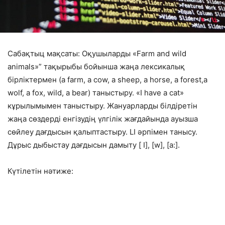
Сабақтыц мақсаты: Оқушыларды «Farm and wild
animals»” тақырыбы бойынша жаңа лексикалық
бірліктермен (a farm, a cow, a sheep, a horse, a forest,a
wolf, a fox, wild, a bear) таныстыру. «I have a cat»
кұрылымымен таныстыру. Жануарларды білдіретін
жаңа сөздерді енгізудің үлгілік жағдайында ауызша
сөйлеу дағдысын қалыптастыру. LI әрпімен танысу.
Дұрыс дыбыстау дағдысын дамы­ту [ I], [w], [a:].
Күтілетін нәтиже: