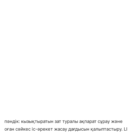
пәндік: кызықтыратын зат туралы ақпарат сұрау және
оған сәйкес іс-әрекет жасау дағдысын қалыптастыру. LI