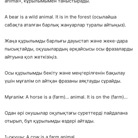
animal», кұрылымымен таныстырады.
A bear is a wild animal. It is in the forest (осылайша
сабақта аталған барлық жануарлар туралы айтыңыз).
Жаңа құрылымды барлығы дауыстап және жеке-дара
пысықтайды, оқушылардың әрқайсысы осы фразаларды
айтуына қол жеткізіңіз.
Осы құрылымды бекіту және меңгерілғенін бақылау
үшін мұғалім ол айтқан фразаны аяқтауды сұрайды.
Мұғалім: A horse is a (farm)… animal. It is on the (farm)…
Одан әрі окушылар оқулықтағы суреттерді пайдалана
отырып, бұл құрылымды өздері айтады.
1-окушы: A cow is a farm animal.