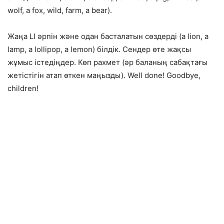
wolf, a fox, wild, farm, a bear).
Жаңа LI әрпін және одан басталатын сөздерді (a lion, a
lamp, а lollipop, a lemon) білдік. Сендер өте жақсы
жұмыс істедіңдер. Көп рахмет (әр баланың сабақтағы
жетістігін атап өткен маңызды). Well done! Goodbye,
children!