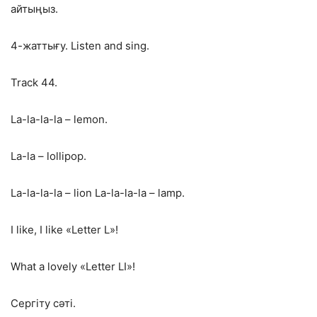
айтыңыз.
4-жаттығу. Listen and sing.
Track 44.
La-la-la-la – lemon.
La-la – lollipop.
La-la-la-la – lion La-la-la-la – lamp.
I like, I like «Letter L»!
What a lovely «Letter LI»!
Сергіту сәті.