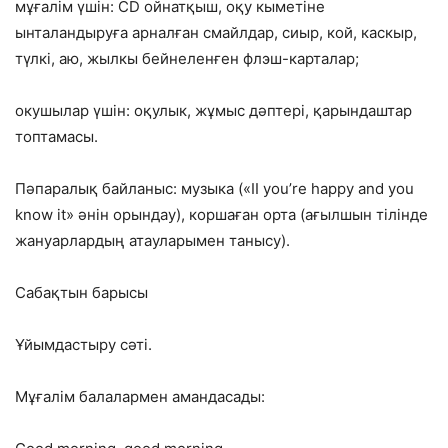
мұғалім үшін: CD ойнатқыш, оқу кыметіне
ынталандыруға арналған смайлдар, сиыр, кой, каскыр,
түлкі, аю, жылкы бейнеленғен флэш-карталар;
окушылар үшін: оқулык, жұмыс дәптері, қарындаштар
топтамасы.
Пәпаралық байланыс: музыка («II you’re happy and you
know it» әнін орындау), коршаған орта (ағылшын тілінде
жануарлардың атауларымен танысу).
Сабақтын барысы
Ұйымдастыру сәті.
Мұғалім балалармен амандасады: