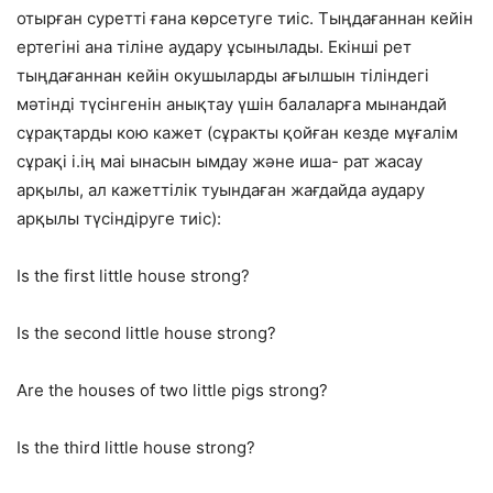
отырған суретті ғана көрсетуге тиіс. Тыңдағаннан кейін
ертегіні ана тіліне аудару ұсынылады. Екінші рет
тыңдағаннан кейін окушыларды ағылшын тіліндегі
мәтінді түсінгенін анықтау үшін балаларға мынандай
сұрақтарды кою кажет (сұракты қойған кезде мұғалім
сұрақі і.ің маі ынасын ымдау және иша- рат жасау
арқылы, ал кажеттілік туындаған жағдайда аудару
арқылы түсіндіруге тиіс):
Is the first little house strong?
Is the second little house strong?
Are the houses of two little pigs strong?
Is the third little house strong?