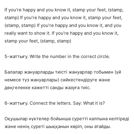
If you’re happy and you know it, stamp your feet, (stamp,
stamp) If you’re happy and you know it, stamp your feet,
(stamp, stamp) If you’re happy and you know it, and you
really want to show it. If you’re happy and you know it,
stamp your feet, (stamp, stamp)
5-жаттығу. Write the number in the correct circle.
Балалар жануарларды тиісті жануарлар тобымен (үй
немесе түз жануарлары) сәйкестендіруге және
дөңгелекке кажетті санды жазуға тиіс.
6-жаттығу. Connect the letters. Say: What it is?
Оқушылар нүктелер бойынша суретті калпына келтіреді
және ненің суреті шыққанын көріп, оны атайды.