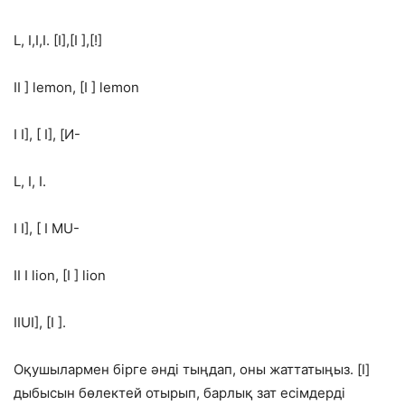
L, I,I,I. [I],[I ],[!]
II ] lemon, [I ] lemon
I I], [ I], [И-
L, I, I.
I I], [ I MU-
II I lion, [I ] lion
IIUI], [I ].
Оқушылармен бірге әнді тыңдап, оны жаттатыңыз. [I]
дыбысын бөлектей отырып, барлық зат есімдерді