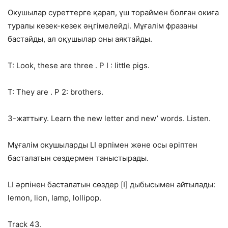
Окушылар суреттерге қарап, үш тораймен болған окиға
туралы кезек-кезек әңгімелейді. Мұғалім фразаны
бастайды, ал оқушылар оны аяктайды.
Т: Look, these are three . P I : little pigs.
T: They are . P 2: brothers.
3-жаттығу. Learn the new letter and new’ words. Listen.
Мұғалім окушыларды LI әрпімен және осы әріптен
басталатын сөздермен таныстырады.
LI әрпінен басталатын сөздер [I] дыбысымен айтылады:
lemon, lion, lamp, lollipop.
Track 43.