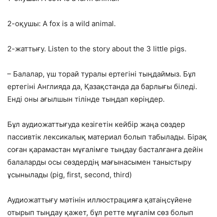
2-оқушы: A fox is a wild animal.
2-жаттығу. Listen to the story about the 3 little pigs.
– Балалар, үш торай туралы ертегіні тыңдаймыз. Бұл
ертегіні Англияда да, Қазақстанда да барлығы біледі.
Енді оны ағылшын тілінде тыңдап көріңдер.
Бұл аудиожаттығуда кезігетін кейбір жаңа сөздер
пассивтік лексикалық материал болып табылады. Бірақ
соған қарамастан мұғалімге тыңдау басталғанға дейін
балаларды осы сөздердің мағынасымен таныстыру
ұсынылады (pig, first, second, third)
Аудиожаттығу мәтінін иллюстрацияға қатаіңсүйене
отырып тыңдау қажет, бұл ретте мұғалім сөз болып