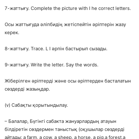
7-жаттығу. Complete the picture with I he correct letters.
Осы жаттығуда әліпбидің жетіспейтін әріптерін жазу
керек.
8-жаттығу. Trace. L I әрпін бастырып сызады.
9-жаттығу. Write the letter. Say the words.
Жіберілген әріптерді және осы әріптерден басталатын
сөздерді жазыңдар.
(v) Сабақты қорытындылау.
– Балалар, Бүгінгі сабакта жануарлардың атауын
білдіретін сөздермен таныстық (оқушылар сөздерді
айтады: a farm, a cow, a sheep, a horse, a pig,a forest,a