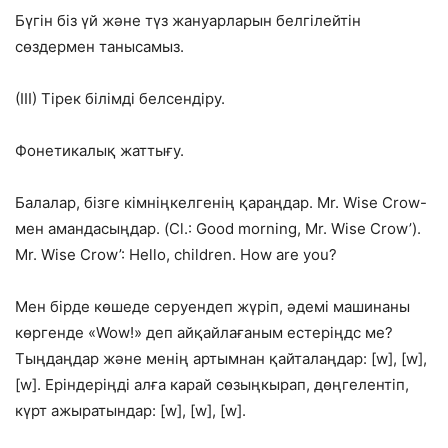
Бүгін біз үй және түз жануарларын белгілейтін
сөздермен танысамыз.
(III) Тірек білімді белсендіру.
Фонетикалық жаттығу.
Балалар, бізге кімніңкелгенің қараңдар. Mr. Wise Crow-
мен амандасыңдар. (Cl.: Good morning, Mr. Wise Crow’).
Mr. Wise Crow’: Hello, children. How are you?
Мен бірде көшеде серуендеп жүріп, әдемі машинаны
көргенде «Wow!» деп айқайлағаным естеріңдс ме?
Тыңдаңдар және менің артымнан қайталаңдар: [w], [w],
[w]. Еріндеріңді алға карай сөзыңкырап, дөңгелентіп,
күрт ажыратындар: [w], [w], [w].