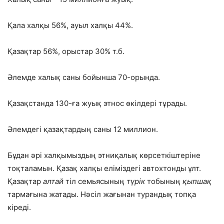
Қала халқы 56%, ауыл халқы 44%.
Қазақтар 56%, орыстар 30% т.б.
Әлемде халық саны бойынша 70-орында.
Қазақстанда 130-ға жуық этнос өкілдері тұрады.
Әлемдегі қазақтардың саны 12 миллион.
Бұдан әрі халқымыздың этниқалық көрсеткіштеріне
тоқталамын. Қазақ халқы еліміздегі автохтонды ұлт.
Қазақтар
алтай
тіл семьясының
түрік
тобының
қыпшақ
тармағына жатады. Нәсіл жағынан турандық топқа
кіреді.