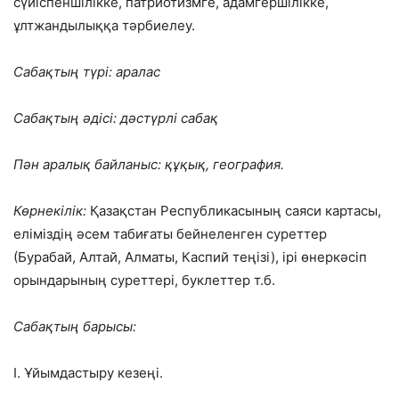
сүйіспеншілікке, патриотизмге, адамгершілікке,
ұлтжандылыққа тәрбиелеу.
Сабақтың түрі: аралас
Сабақтың әдісі:
дәстүрлі сабақ
Пән аралық байланыс: құқық, география.
Көрнекілік:
Қазақстан Республикасының саяси картасы,
еліміздің әсем табиғаты бейнеленген суреттер
(Бурабай, Алтай, Алматы, Каспий теңізі), ірі өнеркәсіп
орындарының суреттері, буклеттер т.б.
Сабақтың барысы:
I. Ұйымдастыру кезеңі.