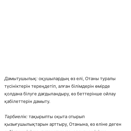
Дамытушылық:
оқушылардың өз елі, Отаны туралы
түсініктерін тереңдетіп, алған білімдерін өмірде
қолдана білуге дағдыландыру, өз беттерінше ойлау
қабілеттерін дамыту.
Тәрбиелік:
тақырыпты оқыта отырып
қызығушылықтарын арттыру, Отанына, өз еліне деген