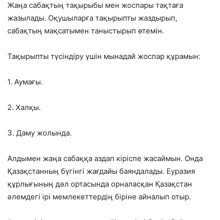
Жаңа сабақтың тақырыбы мен жоспары тақтаға
жазылады. Оқушыларға тақырыпты жаздырып,
сабақтың мақсатымен таныстырып өтемін.
Тақырыпты түсіндіру үшін мынадай жоспар құрамын:
1. Аумағы.
2. Халқы.
3. Даму жолында.
Алдымен жаңа сабаққа аздап кіріспе жасаймын. Онда
Қазақстанның бүгінгі жағдайы баяндалады. Еуразия
құрлығының дәл ортасында орналасқан Қазақстан
әлемдегі ірі мемлекеттердің біріне айналып отыр.