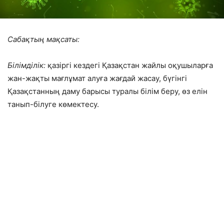
Сабақтың мақсаты:
Білімділік:
қазіргі кездегі Қазақстан жайлы оқушыларға
жан-жақты мағлұмат алуға жағдай жасау, бүгінгі
Қазақстанның даму барысы туралы білім беру, өз елін
танып-білуге көмектесу.