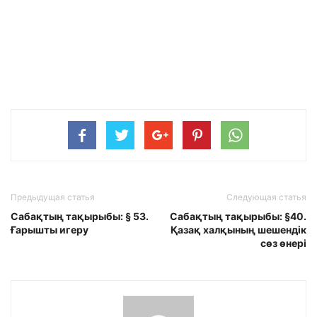
Предыдущая статья
Следующая статья
Сабақтың тақырыбы: § 53.
Сабақтың тақырыбы: §40.
Ғарышты игеру
Қазақ халқының шешендік
сөз өнері