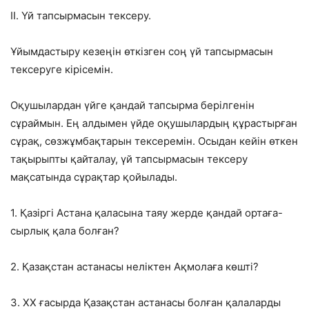
II. Үй тапсырмасын тексеру.
Ұйымдастыру кезеңін өткізген соң үй тапсырмасын
тексеруге кірісемін.
Оқушылардан үйге қандай тапсырма берілгенін
сұраймын. Ең алдымен үйде оқушылардың құрастырған
сұрақ, сөзжұмбақтарын тексеремін. Осыдан кейін өткен
тақырыпты қайталау, үй тапсырмасын тексеру
мақсатында сұрақтар қойылады.
1. Қазіргі Астана қаласына таяу жерде қандай ортаға-
сырлық қала болған?
2. Қазақстан астанасы неліктен Ақмолаға көшті?
3. XX ғасырда Қазақстан астанасы болған қалаларды