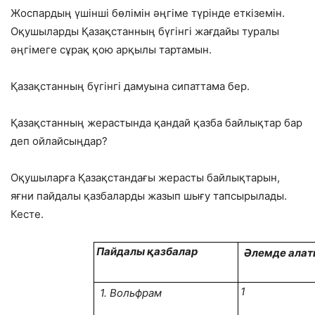
Жоспардың үшінші бөлімін әңгіме түрінде еткіземін.
Оқушыларды Қазақстанның бүгінгі жағдайы туралы
әңгімеге сұрақ қою арқылы тартамын.
Қазақстанның бүгінгі дамуына сипаттама бер.
Қазақстанның жерастында қандай қазба байлықтар бар
деп ойлайсыңдар?
Оқушыларға Қазақстандағы жерасты байлықтарын,
яғни пайдалы қазбаларды жазып шығу тапсырылады.
Кесте.
Пайдалы қазбалар
Ә
лемде алат
1
1. Вольфрам