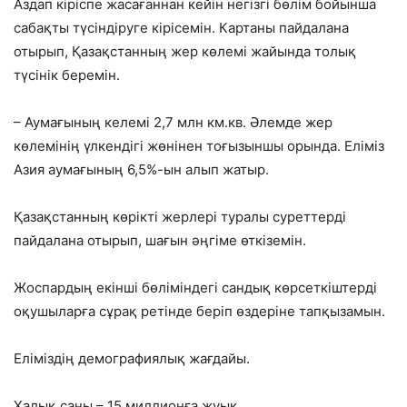
Аздап кіріспе жасағаннан кейін негізгі бөлім бойынша
сабақты түсіндіруге кірісемін. Картаны пайдалана
отырып, Қазақстанның жер көлемі жайында толық
түсінік беремін.
– Аумағының келемі 2,7 млн км.кв. Әлемде жер
көлемінің үлкендігі жөнінен тоғызыншы орында. Еліміз
Азия аумағының 6,5%-ын алып жатыр.
Қазақстанның көрікті жерлері туралы суреттерді
пайдалана отырып, шағын әңгіме өткіземін.
Жоспардың екінші бөліміндегі сандық көрсеткіштерді
оқушыларға сұрақ ретінде беріп өздеріне тапқызамын.
Еліміздің демографиялық жағдайы.
Халық саны – 15 миллионға жуық.