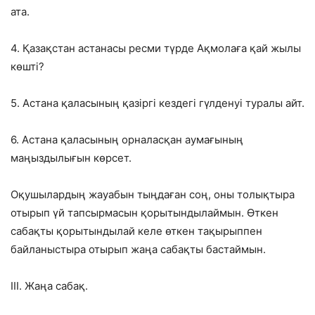
ата.
4. Қазақстан астанасы ресми түрде Ақмолаға қай жылы
көшті?
5. Астана қаласының қазіргі кездегі гүлденуі туралы айт.
6. Астана қаласының орналасқан аумағының
маңыздылығын көрсет.
Оқушылардың жауабын тыңдаған соң, оны толықтыра
отырып үй тапсырмасын қорытындылаймын. Өткен
сабақты қорытындылай келе өткен тақырыппен
байланыстыра отырып жаңа сабақты бастаймын.
III. Жаңа сабақ.