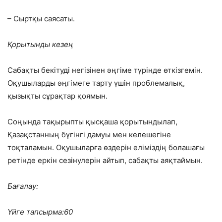
– Сыртқы саясаты.
Қорытынды кезең
Сабақты бекітуді негізінен әңгіме түрінде өткізгемін.
Оқушыларды әңгімеге тарту үшін проблемалық,
қызықты сұрақтар қоямын.
Соңында тақырыпты қысқаша қорытындылап,
Қазақстанның бүгінгі дамуы мен келешегіне
тоқталамын. Оқушыларға өздерін еліміздің болашағы
ретінде еркін сезінулерін айтып, сабақты аяқтаймын.
Бағалау:
Үйге тапсырма:60