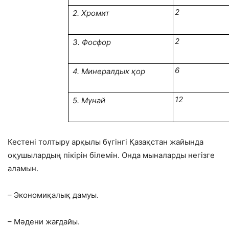
2
2. Хромит
2
3. Фосфор
6
4. Минералдык қор
12
5. Мұнай
Кестені толтыру арқылы бүгінгі Қазақстан жайында
оқушылардың пікірін білемін. Онда мыналарды негізге
аламын.
– Экономиқалық дамуы.
– Мәдени жағдайы.