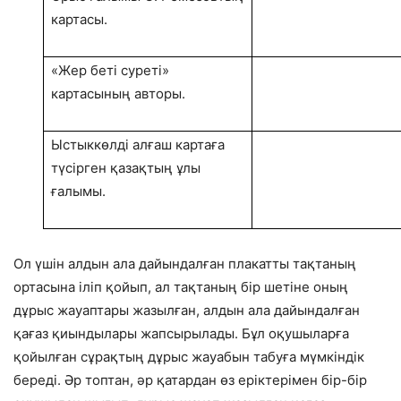
картасы.
«Жер беті суреті»
картасының авторы.
Ыстыккөлді алғаш картаға
түсірген қазақтың ұлы
ғалымы.
Ол үшін алдын ала дайындалған плакатты тақтаның
ортасына іліп қойып, ал тақтаның бір шетіне оның
дұрыс жауаптары жазылған, алдын ала дайындалған
қағаз қиындылары жапсырылады. Бұл оқушыларға
қойылған сұрақтың дұрыс жауабын табуға мүмкіндік
береді. Әр топтан, әр қатардан өз еріктерімен бір-бір