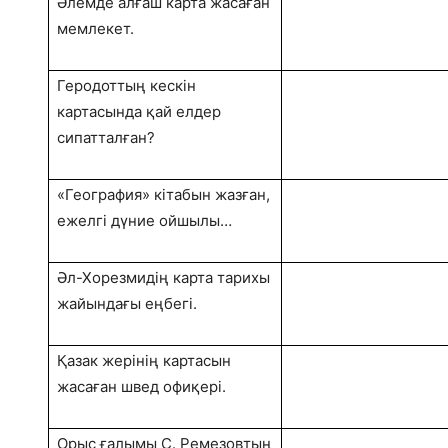
Әлемде алғаш карта жасаған
мемлекет.
Геродоттың кескін
картасында қай елдер
сипатталған?
«География» кітабын жазған,
ежелгі дүние ойшылы…
Әл-Хорезмидің карта тарихы
жайындағы еңбегі.
Қазак жерінің картасын
жасаған швед офиқері.
Орыс ғалымы С. Ремезовтың