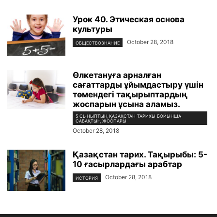
Урок 40. Этическая основа
культуры
October 28, 2018
ОБЩЕСТВОЗНАНИЕ
Өлкетануға арналған
сағаттарды ұйымдастыру үшін
төмендегі тақырыптардың
жоспарын ұсына аламыз.
5 СЫНЫПТЫҢ ҚАЗАҚСТАН ТАРИХЫ БОЙЫНША
САБАҚТЫҢ ЖОСПАРЫ
October 28, 2018
Қазақстан тарих. Тақырыбы: 5-
10 ғасырлардағы арабтар
October 28, 2018
ИСТОРИЯ