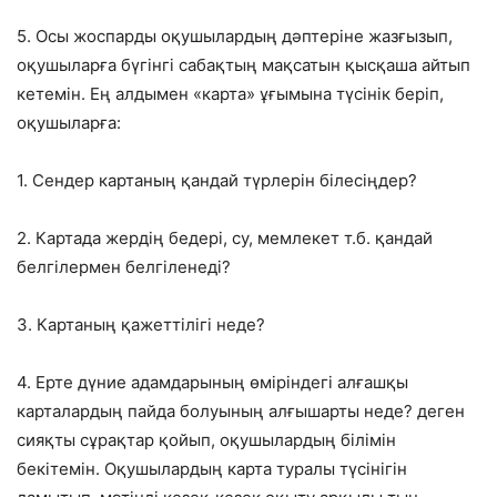
5. Осы жоспарды оқушылардың дәптеріне жазғызып,
оқушыларға бүгінгі сабақтың мақсатын қысқаша айтып
кетемін. Ең алдымен «карта» ұғымына түсінік беріп,
оқушыларға:
1. Сендер картаның қандай түрлерін білесіңдер?
2. Картада жердің бедері, су, мемлекет т.б. қандай
белгілермен белгіленеді?
3. Картаның қажеттілігі неде?
4. Ерте дүние адамдарының өміріндегі алғашқы
карталардың пайда болуының алғышарты неде? деген
сияқты сұрақтар қойып, оқушылардың білімін
бекітемін. Оқушылардың карта туралы түсінігін