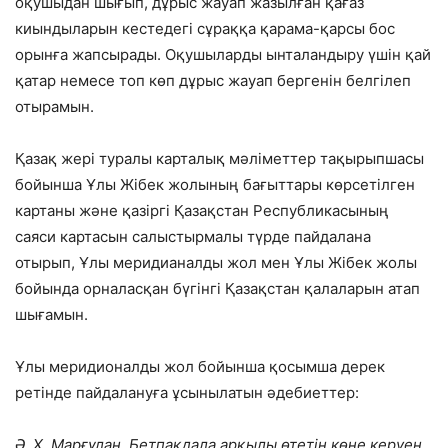
оқушыдан шығып, дұрыс жауап жазылған қағаз
киындыларын кестедегі сұраққа қарама-қарсы бос
орынға жапсырады. Оқушыларды ынталандыру үшін қай
қатар немесе топ көп дұрыс жауап бергенін белгілеп
отырамын.
Қазақ жері туралы карталық мәліметтер тақырыпшасы
бойынша Ұлы Жібек жолының бағыттары көрсетілген
картаны және қазіргі Қазақстан Республикасының
саяси картасын салыстырмалы түрде пайдалана
отырып, Ұлы меридианалды жол мен Ұлы Жібек жолы
бойында орналасқан бүгінгі Қазақстан қалаларын атап
шығамын.
Ұлы меридионалды жол бойынша қосымша дерек
ретінде пайдалануға ұсынылатын әдебиеттер:
Ә.
X. Марғұлан. Бетпақдала арқылы өтетін көне керуен