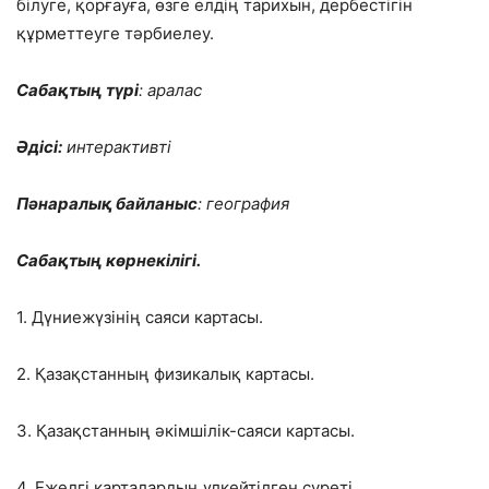
білуге, қорғауға, өзге елдің тарихын, дербестігін
құрметтеуге тәрбиелеу.
Сабақтың түрі
: аралас
Әдісі:
интерактивті
Пәнаралық байланыс
: география
Сабақтың көрнекілігі.
1. Дүниежүзінің саяси картасы.
2. Қазақстанның физикалық картасы.
3. Қазақстанның әкімшілік-саяси картасы.
4. Ежелгі карталардың үлкейтілген суреті.