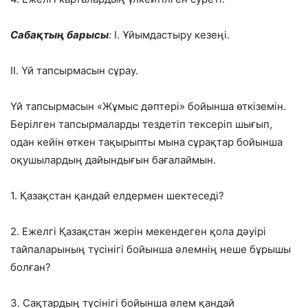
Сабақтың барысы
:
I. Ұйымдастыру кезеңі.
II. Үй тапсырмасын сұрау.
Үй тапсырмасын «Жұмыс дәптері» бойынша өткіземін.
Берілген тапсырмаларды тездетіп тексеріп шығып,
одан кейін өткен тақырыпты мына сұрақтар бойынша
оқушылардың дайындығын бағалаймын.
1. Қазақстан қандай елдермен шектеседі?
2. Ежелгі Қазақстан жерін мекендеген қола дәуірі
тайпаларының түсінігі бойынша әлемнің неше бұрышы
болған?
3. Сақтардың түсінігі бойынша әлем қандай