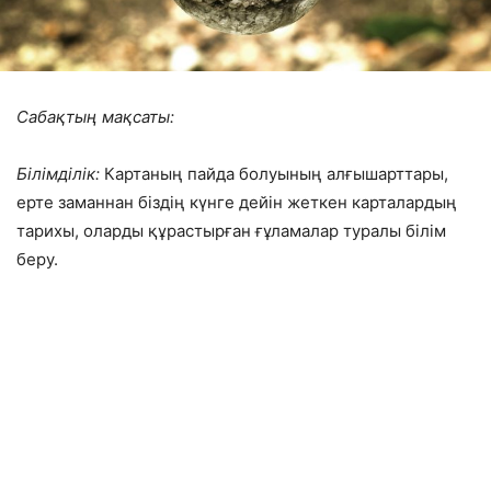
Сабақтың мақсаты:
Білімділік:
Картаның пайда болуының алғышарттары,
ерте заманнан біздің күнге дейін жеткен карталардың
тарихы, оларды құрастырған ғұламалар туралы білім
беру.