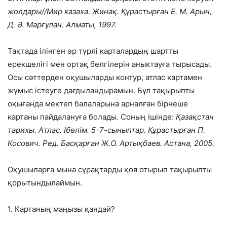
жолдары//Мир казаха. Жинақ. Құрастырған Е. М. Арын,
Д. Ә. Марғұлан. Алматы, 1997.
Тақтада ілінген әр түрлі карталардың шартты
ерекшелігі мен ортақ белгілерін аныктауға тырысады.
Осы сәттерден оқушыларды контур, атлас картамен
жұмыс істеуге дағдыландырамын. Бұл тақырыпты
оқығанда мектеп балаларына арналған бірнеше
картаны пайдалануға болады. Соның ішінде:
Қазақстан
тарихы. Атлас. Ібөлім. 5-7-сыныптар. Құрастырған П.
Косович. Ред. Басқарған Ж.О. Артықбаев. Астана, 2005.
Оқушыларға мына сұрақтарды қоя отырып тақырыпты
қорытындылаймын.
1. Картаның маңызы қандай?