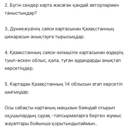
2. Бүгін сендер карта жасаған қандай авторлармен
таныстыңдар?
3. Дүниежүзінің саяси картасынан Қазақстанның
шекарасын анықтауға тырысыңдар.
4. Қазакстанның саяси-әкімшілік картасынан өздерің
туып-өскен облыс, қала, туған аудандарды анықтап
көрсетіңдер.
5. Картадан Қазақстанның 14 облысын атап көрсетіп
шығыңдар.
Осы сабақты картаның маңызын баяндай отырып
оқушылардың сұрақ -тапсырмаларға берген жұмыс
жауаптары бойынша қорытындылаймын..