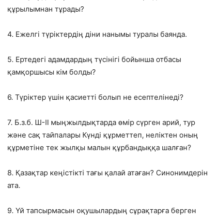
құрылымнан тұрады?
4. Ежелгі түріктердің діни нанымы туралы баянда.
5. Ертедегі адамдардың түсінігі бойынша отбасы
қамқоршысы кім болды?
6. Түріктер үшін қасиетті болып не есептелінеді?
7. Б.з.б. Ш-ІІ мыңжылдықтарда өмір сүрген арий, тур
және сақ тайпалары Күнді құрметтеп, неліктен оның
құрметіне тек жылқы малын құрбандыққа шалған?
8. Қазақтар кеңістікті тағы қалай атаған? Синонимдерін
ата.
9. Үй тапсырмасын оқушылардың сұрақтарға берген