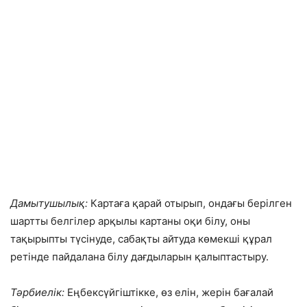
Дамытушылық:
Картаға қарай отырып, ондағы берілген
шартты белгілер арқылы картаны оқи білу, оны
тақырыпты түсінуде, сабақты айтуда көмекші құрал
ретінде пайдалана білу дағдыларын қалыптастыру.
Тәрбиелік:
Еңбексүйгіштікке, өз елін, жерін бағалай