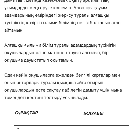
дамытып, мәтінді кезек-кезек оқыту арқылы тың
ұғымдарды меңгеруге көшемін. Алғашқы қауым
адамдарының өміріндегі жер-су туралы алғашқы
түсініктің қазіргі ғылыми білімнің негізі болғанын атап
айтамын.
Алғашқы ғылыми білім туралы адамдардың түсінігін
оқушылардың өзіне мәтіннен тауып алғызып, бір
оқушыға дауыстатып оқытамын.
Одан кейін оқушыларға ежелден белгілі карталар мен
оның авторлары туралы қысқаша айта отырып,
оқушылардың есте сақтау қабілетін дамыту үшін мына
төмендегі кестені толтыру ұсынылады.
С
ұ
РАҚТАР
ЖАУАБЫ