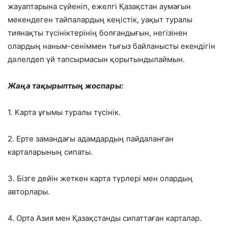
жауаптарына сүйеніп, ежелгі Қазақстан аумағын
мекендеген тайпалардың кеңістік, уақыт туралы
тиянақты түсініктерінің болғандығын, негізінен
олардың наным-сеніммен тығыз байланысты екендігін
дәлелдеп үй тапсырмасын қорытындылаймын.
Жаңа тақырыптың жоспары:
1. Карта ұғымы туралы түсінік.
2. Ерте замандағы адамдардың пайдаланған
карталарының сипаты.
3. Бізге дейін жеткен карта түрлері мен олардың
авторлары.
4. Орта Азия мен Қазақстанды сипаттаған карталар.