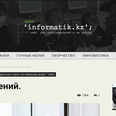
ПОУРОЧНОЕ
АУКИ
ТОЧНЫЕ НАУКИ
ТВОРЧЕСТВО
ЛИНГВИСТИКА
множение растений.
урочные планы по познанию мира 1 класс
ений.
И
1184
0