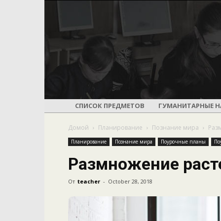
СПИСОК ПРЕДМЕТОВ
ГУМАНИТАРНЫЕ Н
Домой
Планирование
Познание мира
Раз
Планирование
Познание мира
Поурочные планы
По
Размножение раст
От
teacher
-
October 28, 2018