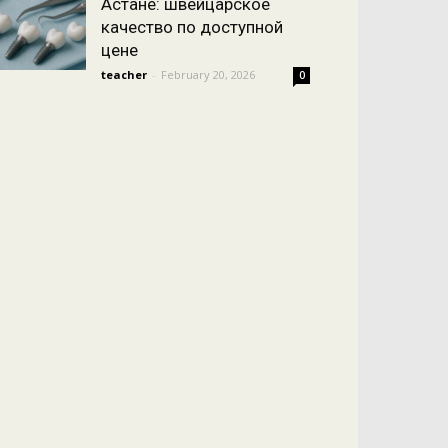
Астане: швейцарское
качество по доступной
цене
teacher
-
February 20, 2026
0