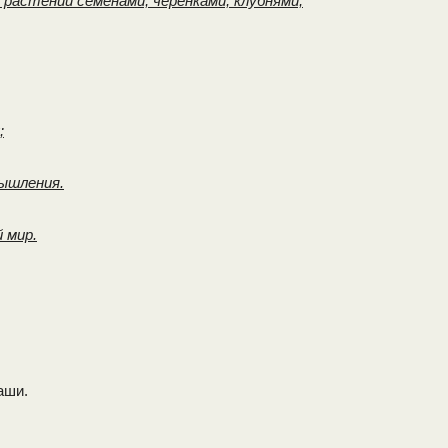
растений семенами, черенками, клубнями,
;
мышления.
 мир.
аши.