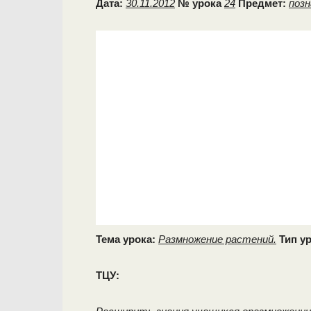
Дата:
30.11.2012
№ урока
24
Предмет:
позн
Тема урока:
Размножение растений.
Тип у
ТЦУ: