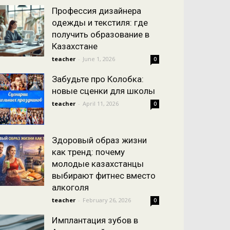
Профессия дизайнера
одежды и текстиля: где
получить образование в
Казахстане
teacher
-
June 1, 2026
0
Забудьте про Колобка:
новые сценки для школы
teacher
-
April 11, 2026
0
Здоровый образ жизни
как тренд: почему
молодые казахстанцы
выбирают фитнес вместо
алкоголя
teacher
-
February 26, 2026
0
Имплантация зубов в