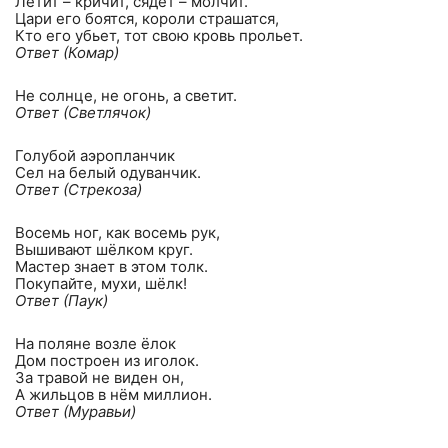
Летит – кричит, сядет – молчит.
Цари его боятся, короли страшатся,
Кто его убьет, тот свою кровь прольет.
Ответ (Комар)
Не солнце, не огонь, а светит.
Ответ (Светлячок)
Голубой аэропланчик
Сел на белый одуванчик.
Ответ (Стрекоза)
Восемь ног, как восемь рук,
Вышивают шёлком круг.
Мастер знает в этом толк.
Покупайте, мухи, шёлк!
Ответ (Паук)
На поляне возле ёлок
Дом построен из иголок.
За травой не виден он,
А жильцов в нём миллион.
Ответ (Муравьи)