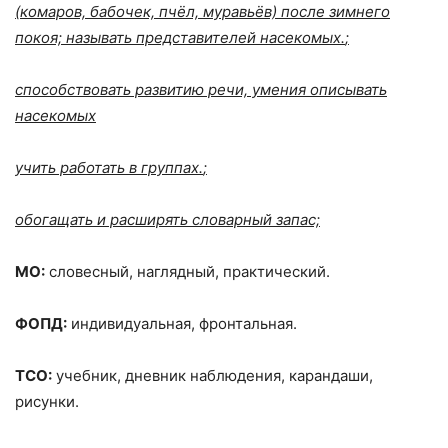
(комаров, бабочек, пчёл, муравьёв) после зимнего
покоя; называть представителей насекомых.
;
способствовать развитию речи, умения описывать
насекомых
учить работать в группах.
;
обогащать и расширять словарный запас;
МО:
словесный, наглядный, практический.
ФОПД:
индивидуальная, фронтальная.
ТСО:
учебник, дневник наблюдения, карандаши,
рисунки.