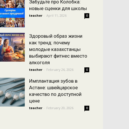
Забудьте про Колобка:
новые сценки для школы
teacher
-
April 11, 2026
0
Здоровый образ жизни
как тренд: почему
молодые казахстанцы
выбирают фитнес вместо
алкоголя
teacher
-
February 26, 2026
0
Имплантация зубов в
Астане: швейцарское
качество по доступной
цене
teacher
-
February 20, 2026
0