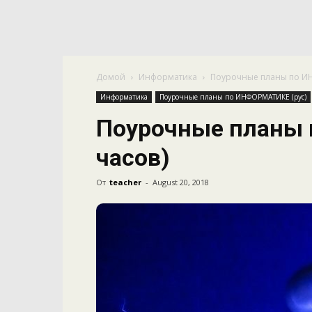
Домой
Информатика
Поурочные планы по И
Информатика
Поурочные планы по ИНФОРМАТИКЕ (рус)
Поурочные планы п
часов)
От
teacher
-
August 20, 2018