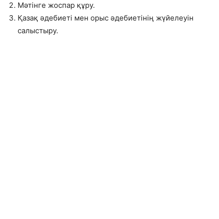
Мәтінге жоспар құру.
Қазақ әдебиеті мен орыс әдебиетінің жүйелеуін
салыстыру.