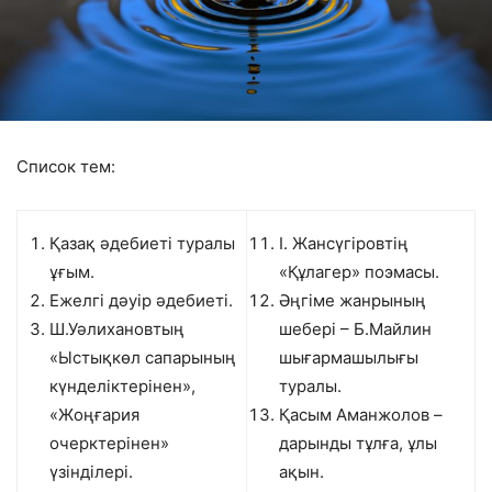
Список тем:
Қазақ әдебиеті туралы
І. Жансүгіровтің
ұғым.
«Құлагер» поэмасы.
Ежелгі дәуір әдебиеті.
Әңгіме жанрының
Ш.Уәлихановтың
шебері – Б.Майлин
«Ыстықкөл сапарының
шығармашылығы
күнделіктерінен»,
туралы.
«Жоңғария
Қасым Аманжолов –
очерктерінен»
дарынды тұлға, ұлы
үзінділері.
ақын.