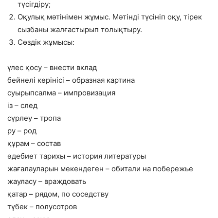
түсігдіру;
Оқулық мәтінімен жұмыс. Мәтінді түсініп оқу, тірек
сызбаны жалғастырып толықтыру.
Сөздік жұмысы:
үлес қосу – внести вклад
бейнелі көрінісі – образная картина
суырыпсалма – импровизация
із – след
сүрлеу – тропа
ру – род
құрам – состав
әдебиет тарихы – история литературы
жағалауларын мекендеген – обитали на побережье
жауласу – враждовать
қатар – рядом, по соседству
түбек – полусотров