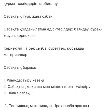
құрмет сезімдерін тәрбиелеу.
Сабақтың түрі: жаңа сабақ
Сабақта қолданылатын әдіс-тәсілдер: баяндау, сұрақ-
жауап, көрнекілік
Көрнекілігі: тірек сызба, суреттер, қосымша
материалдар
Сабақтың барысы:
І. Ұйымдастыру кезеңі
ІІ. Сабақтың мақсаты мен міндеттерін түсіндіру
ІІІ. Жаңа сабақ
Теориялық материалды тірек сызба арқылы