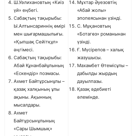
Ш.Уәлихановтың «Киіз
Мұхтар Әуезовтің
үй» еңбегі.
«Абай жолы»
Сабақтың тақырыбы:
эпопеясынан үзінді.
Ы.Алтынсариннің өмірі
С. Мұқановтың
мен шығармашылығы.
«Ботагөз» романынан
«Қыпшақ Сейітқұл»
үзінді.
әңгімесі.
Ғ. Мүсірепов – халық
Сабақтың тақырыбы:
жазушысы.
Абай Құнанбайұлының
Махамбет Өтемісұлы –
«Ескендір» поэмасы.
дабылды жырдың
Ахмет Байтұрсынұлы –
дауылпазы.
қазақ халқының ұлы
Қазақ әдебиеті
ақыны. Ақынның
әлемінде.
мысалдары.
Ахмет
Байтұрсынұлының
«Сары Шымшық»