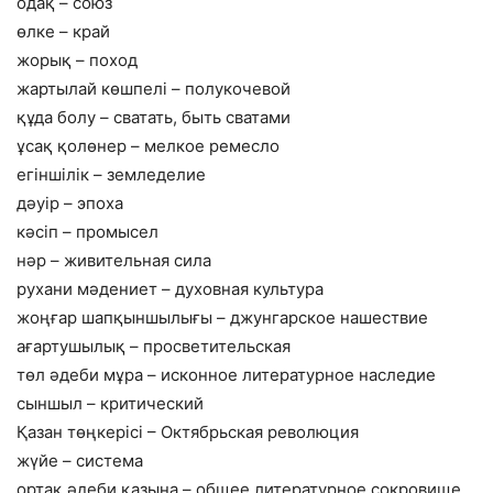
одақ – союз
өлке – край
жорық – поход
жартылай көшпелі – полукочевой
құда болу – сватать, быть сватами
ұсақ қолөнер – мелкое ремесло
егіншілік – земледелие
дәуір – эпоха
кәсіп – промысел
нәр – живительная сила
рухани мәдениет – духовная культура
жоңғар шапқыншылығы – джунгарское нашествие
ағартушылық – просветительская
төл әдеби мұра – исконное литературное наследие
сыншыл – критический
Қазан төңкерісі – Октябрьская революция
жүйе – система
ортақ әдеби қазына – общее литературное сокровище