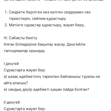
Сөздікте берілген кез келген сөздермен сөз
тіркестерін, сөйлем құрастыру
Мәтінге сұрақтар құрастыру, жауап беру..
ІV. Сабақты бекіту
Алған білімдеріне бақылау жасау. Деңгейлік
тапсырмалар орындау.
І деңгей
Сұрақтарға жауап бер:
а) қазақ әдебиетінің тарихпен байланысы туралы не
айта аласың?
ә) хандық дәуір әдебиеті қашан пайда болған?
ІІ деңгей
Сұрақтарға жауап бер: