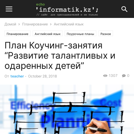
Домой
Планирование
Английский язык
Планирование
Английский язык
Поурочные планы
Разное
План Коучинг-занятия
“Развитие талантливых и
одаренных детей”
1307
0
От
teacher
-
October 28, 2018