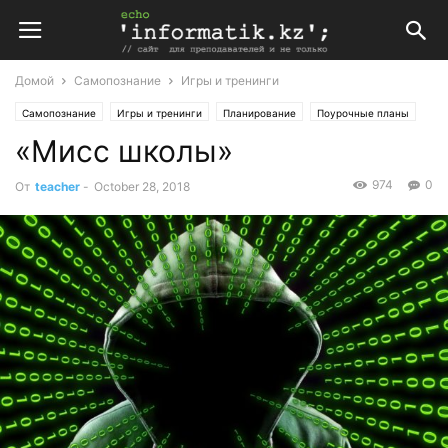
Домой
Самопознание
Игры и тренинги
Самопознание
Игры и тренинги
Планирование
Поурочные планы
«Мисс школы»
974
0
От
teacher
-
October 28, 2018