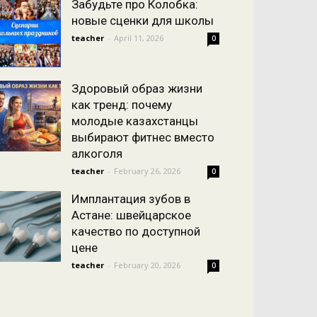
Забудьте про Колобка:
новые сценки для школы
teacher
-
April 11, 2026
0
Здоровый образ жизни
как тренд: почему
молодые казахстанцы
выбирают фитнес вместо
алкоголя
teacher
-
February 26, 2026
0
Имплантация зубов в
Астане: швейцарское
качество по доступной
цене
teacher
-
February 20, 2026
0