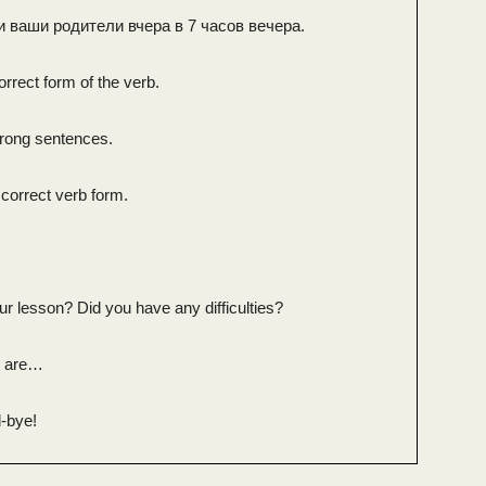
 ваши родители вчера в 7 часов вечера.
rrect form of the verb.
wrong sentences.
 correct verb form.
r lesson? Did you have any difficulties?
n are…
-bye!