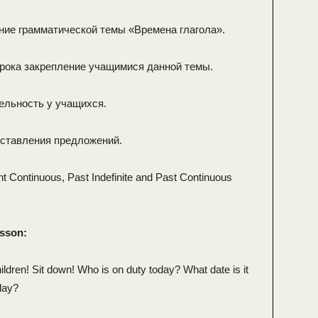
ние грамматической темы «Времена глагола».
урока закрепление учащимися данной темы.
ельность у учащихся.
оставления предложений.
nt Continuous, Past Indefinite and Past Continuous
esson:
ldren! Sit down! Who is on duty today? What date is it
day?