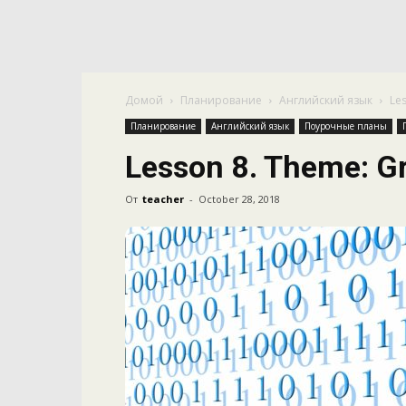
Домой
Планирование
Английский язык
Le
Планирование
Английский язык
Поурочные планы
Lesson 8. Theme: G
От
teacher
-
October 28, 2018