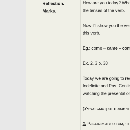
How are you today? What
Reflection.
the tenses of the verb.
Marks.
Now I’ll show you the ver
this verb.
Eg.: come –
came – co
Ex. 2, 3 p. 38
Today we are going to re
Indefinite and Past Cont
watching the presentation
(Уч-ся смотрят презен
1.
Расскажите о том, чт