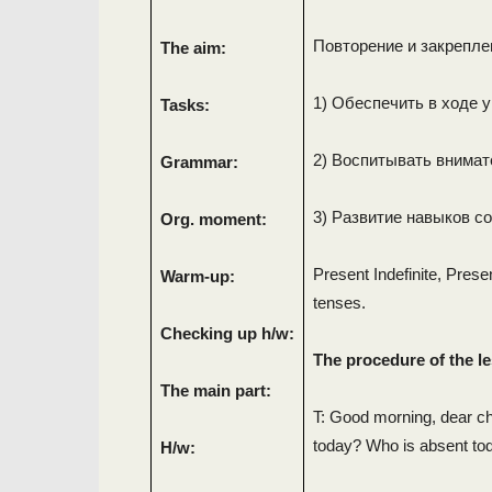
Повторение и закрепле
The aim:
1) Обеспечить в ходе 
Tasks:
2) Воспитывать внимат
Grammar:
3) Развитие навыков с
Org. moment:
Present Indefinite, Prese
Warm-up:
tenses.
Checking up h/w:
The procedure of the l
The main part:
T: Good morning, dear chi
today? Who is absent to
H/w: