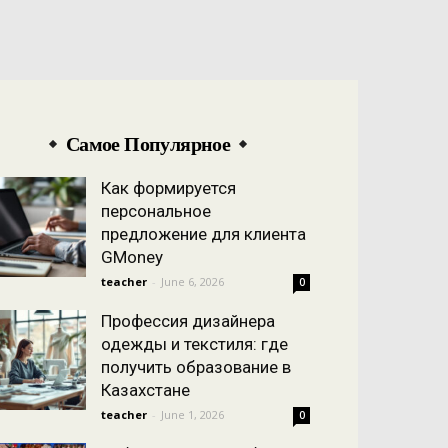
Самое Популярное
Как формируется
персональное
предложение для клиента
GMoney
teacher
-
June 6, 2026
0
Профессия дизайнера
одежды и текстиля: где
получить образование в
Казахстане
teacher
-
June 1, 2026
0