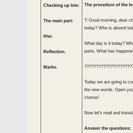
The procedure of the l
Checking up h/w:
T: Good morning, dear chi
The main part:
today? Who is absent to
H/w:
What day is it today? Wh
parts. What has happene
Reflection.
????????????????????
Marks.
Today we are going to con
the new words. Open you
chorus!
Now let’s read and transla
Answer the questions: