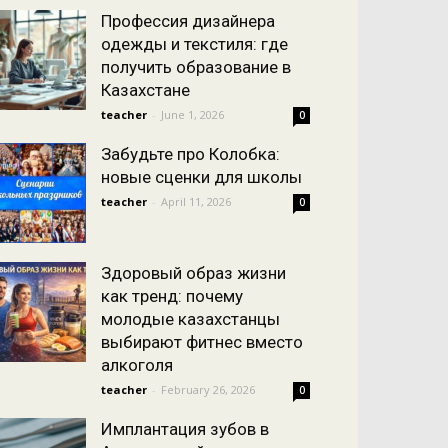
Профессия дизайнера
одежды и текстиля: где
получить образование в
Казахстане
teacher
-
June 1, 2026
0
Забудьте про Колобка:
новые сценки для школы
teacher
-
April 11, 2026
0
Здоровый образ жизни
как тренд: почему
молодые казахстанцы
выбирают фитнес вместо
алкоголя
teacher
-
February 26, 2026
0
Имплантация зубов в