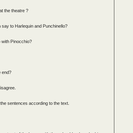
t the theatre ?
 say to Harlequin and Punchinello?
o with Pinocchio?
e end?
disagree.
the sentences according to the text.