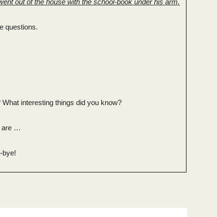
went out of the house with the school-book under his arm.
e questions.
 What interesting things did you know?
n are …
-bye!