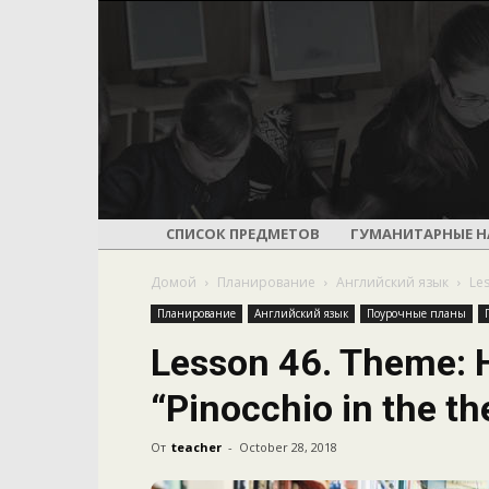
СПИСОК ПРЕДМЕТОВ
ГУМАНИТАРНЫЕ Н
Домой
Планирование
Английский язык
Les
Планирование
Английский язык
Поурочные планы
Lesson 46. Theme: 
“Pinocchio in the th
От
teacher
-
October 28, 2018