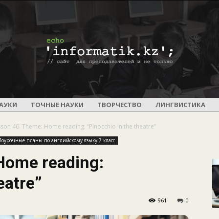
ПОУРОЧНОЕ
АУКИ
ТОЧНЫЕ НАУКИ
ТВОРЧЕСТВО
ЛИНГВИСТИКА
son 46. Theme: Home reading: “Pinocchio in the theatre”
Поурочные планы по английскому языку 7 класс
Home reading:
И
eatre”
961
0