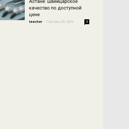
Астане: швейцарское
качество по доступной
цене
teacher
-
February 20, 2026
0