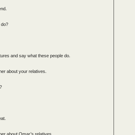
end.
 do?
ctures and say what these people do.
her about your relatives.
?
eat.
ther about Omar’s relatives.