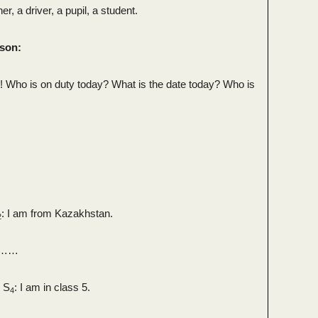
r, a driver, a pupil, a student.
sson:
wn! Who is on duty today? What is the date today? Who is
: I am from Kazakhstan.
2
m ……
? S
: I am in class 5.
4