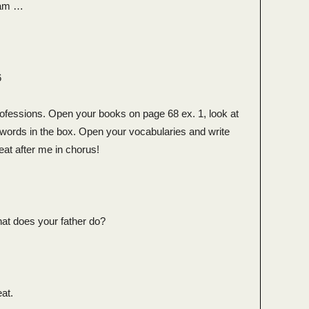
 am …
6
rofessions. Open your books on page 68 ex. 1, look at
e words in the box. Open your vocabularies and write
at after me in chorus!
What does your father do?
eat.