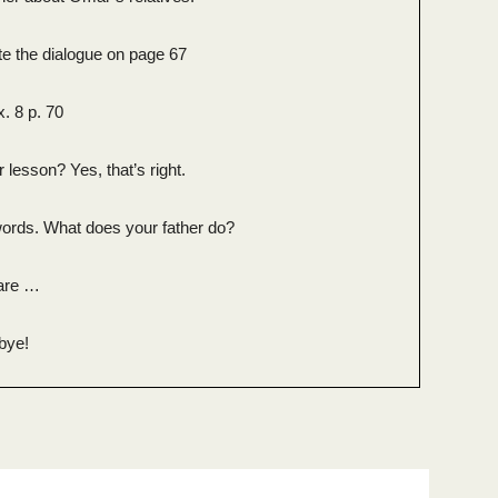
te the dialogue on page 67
. 8 p. 70
lesson? Yes, that’s right.
ords. What does your father do?
 are …
bye!