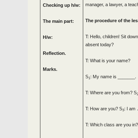
manager, a lawyer, a teache
Checking up h/w:
The procedure of the le
The main part:
T: Hello, children! Sit do
H/w:
absent today?
Reflection.
T: What is your name?
Marks.
S
: My name is _______.
1
T: Where are you from? S
T: How are you? S
: I a
3
T: Which class are you in