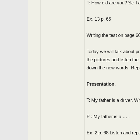
T: How old are you? S
: I
5
Ex. 13 p. 65
Writing the test on page 6
Today we will talk about p
the pictures and listen th
down the new words. Repe
Presentation.
T: My father is a driver. 
P : My father is a … .
Ex. 2 p. 68 Listen and rep