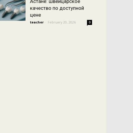
Астане: швейцарское
качество по доступной
цене
teacher
-
February 20, 2026
0