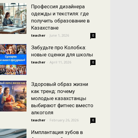
Профессия дизайнера
одежды и текстиля: где
получить образование в
Казахстане
teacher
-
June 1, 2026
0
Забудьте про Колобка:
новые сценки для школы
teacher
-
April 11, 2026
0
Здоровый образ жизни
как тренд: почему
молодые казахстанцы
выбирают фитнес вместо
алкоголя
teacher
-
February 26, 2026
0
Имплантация зубов в