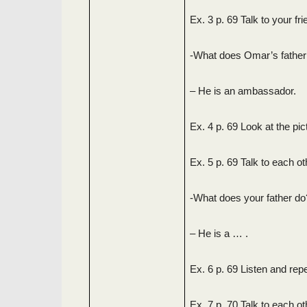
Ex. 3 p. 69 Talk to your fri
-What does Omar’s father
– He is an ambassador.
Ex. 4 p. 69 Look at the pi
Ex. 5 p. 69 Talk to each ot
-What does your father do
– He is a … .
Ex. 6 p. 69 Listen and rep
Ex. 7 p. 70 Talk to each o