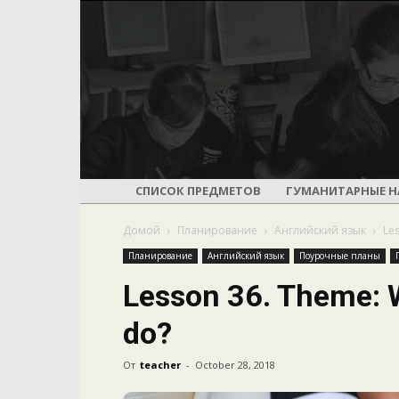
СПИСОК ПРЕДМЕТОВ
ГУМАНИТАРНЫЕ Н
Домой
Планирование
Английский язык
Le
Планирование
Английский язык
Поурочные планы
Lesson 36. Theme: 
do?
От
teacher
-
October 28, 2018