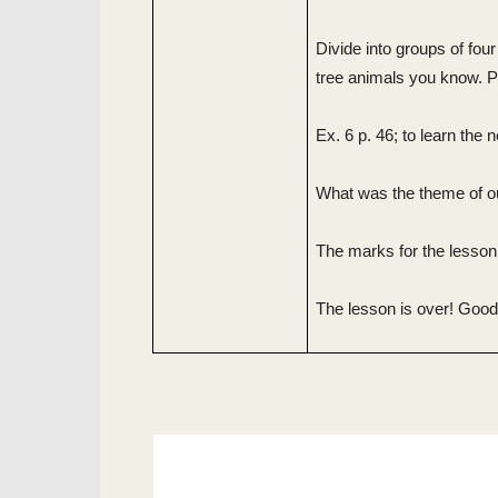
Divide into groups of fo
tree animals you know. Pr
Ex. 6 p. 46; to learn the
What was the theme of ou
The marks for the lesso
The lesson is over! Good