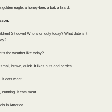
a golden eagle, a honey-bee, a bat, a lizard.
esson:
ldren! Sit down! Who is on duty today? What date is it
day?
t’s the weather like today?
 small, brown, quick. It likes nuts and berries.
. It eats meat.
k, cunning. It eats meat.
ools in America.