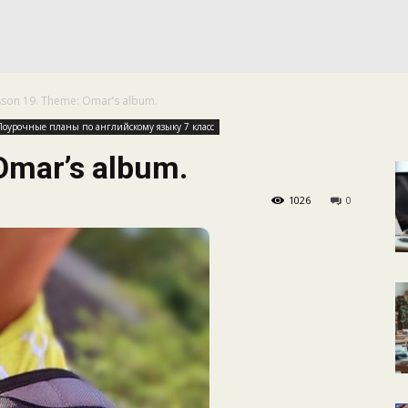
КАЛЕНДАРНОЕ
sson 19. Theme: Omar’s album.
ПЛАНИРОВАНИЕ
Поурочные планы по английскому языку 7 класс
Omar’s album.
1026
0
УРОКОВ