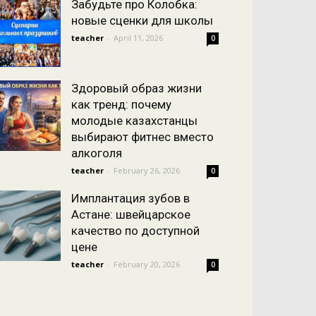
Забудьте про Колобка:
новые сценки для школы
teacher
-
April 11, 2026
0
Здоровый образ жизни
как тренд: почему
молодые казахстанцы
выбирают фитнес вместо
алкоголя
teacher
-
February 26, 2026
0
Имплантация зубов в
Астане: швейцарское
качество по доступной
цене
teacher
-
February 20, 2026
0