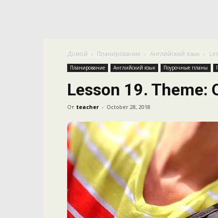
Домой
Планирование
Английский язык
Le
Планирование
Английский язык
Поурочные планы
Lesson 19. Theme: 
От
teacher
-
October 28, 2018