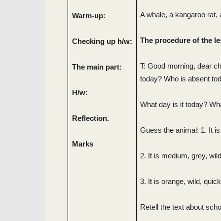
A whale, a kangaroo rat, 
Warm-up:
The procedure of the l
Checking up h/w:
T: Good morning, dear chi
The main part:
today? Who is absent to
H/w:
What day is it today? Wha
Reflection.
Guess the animal: 1. It is
Marks
2. It is medium, grey, wild
3. It is orange, wild, quic
Retell the text about sch