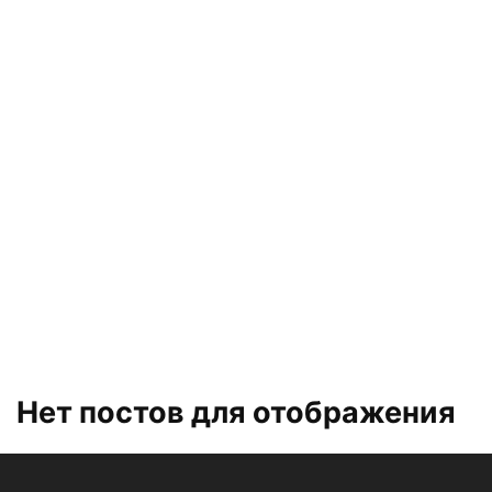
6 СЫНЫПТЫҢ ҚАЗАҚ ТІЛІ БОЙЫНША САБАҚТЫҢ ЖОСПАРЫ
7 СЫНЫПТЫҢ ҚАЗАҚ ТІЛІ БОЙЫНША САБАҚТЫҢ ЖОСПАРЫ
8 СЫНЫПТЫҢ ҚАЗАҚ ТІЛІ БОЙЫНША САБАҚТЫҢ ЖОСПАРЫ
9 СЫНЫПТЫҢ ҚАЗАҚ ТІЛІ БОЙЫНША САБАҚТЫҢ ЖОСПАРЫ
АНА ТІЛІ БОЙЫНША САБАҚТЫҢ ЖОСПАРЫ
ПОУРОЧНЫЕ ПЛАНЫ ПО КАЗАХСКОМУ ЯЗЫКУ 5 КЛАСС ДЛЯ ШКОЛ С РУССКИМ Я
ПРАВИЛА ПО КАЗАХСКОМУ ЯЗЫКУ
ТӘРБИЕ САҒАТТАРЫ
Нет постов для отображения