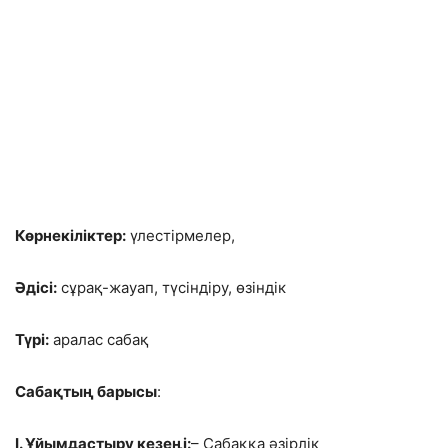
Көрнекіліктер:
үлестірмелер,
Әдісі:
сұрақ-жауап, түсіндіру, өзіндік
Түрі:
аралас сабақ
Сабақтың барысы
:
І. Ұйымдастыру кезеңі:
– Сабаққа әзірлік