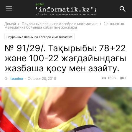
Домой
Поурочные планы по алгебре и математике
2 сыныптың
Математика бойынша сабақтың жоспары
Поурочные планы по алгебре и математике
№ 91/29/. Тақырыбы: 78+22
2 сыныптың Математика бойынша сабақтың жоспары
Планирование
Поурочные планы
және 100-22 жағдайындағы
жазбаша қосу мен азайту.
1606
0
От
teacher
-
October 28, 2018