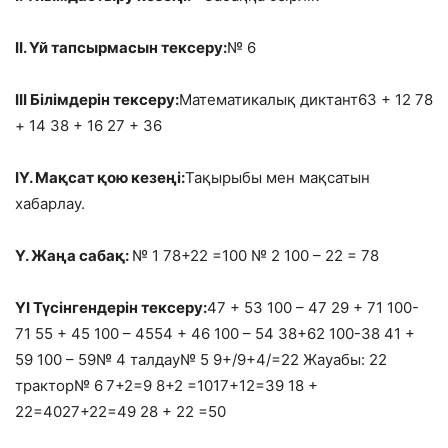
ІІ. Үй тапсырмасын тексеру:
№ 6
ІІІ Білімдерін тексеру:
Математикалық диктант63 + 12 78
+ 14 38 + 16 27 + 36
ІҮ. Мақсат қою кезеңі:
Тақырыбы мен мақсатын
хабарлау.
Ү. Жаңа сабақ:
№ 1 78+22 =100 № 2 100 – 22 = 78
ҮІ Түсінгендерін тексеру:
47 + 53 100 – 47 29 + 71 100-
71 55 + 45 100 – 4554 + 46 100 – 54 38+62 100-38 41 +
59 100 – 59№ 4 талдау№ 5 9+/9+4/=22 Жауабы: 22
трактор№ 6
7+2=9 8+2 =1017+12=39 18 +
22=4027+22=49 28 + 22 =50