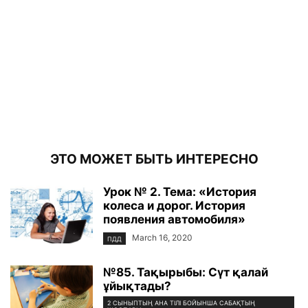
ЭТО МОЖЕТ БЫТЬ ИНТЕРЕСНО
Урок № 2. Тема: «История
колеса и дорог. История
появления автомобиля»
March 16, 2020
ПДД
№85. Тақырыбы: Сүт қалай
ұйықтады?
2 СЫНЫПТЫҢ АНА ТІЛІ БОЙЫНША САБАҚТЫҢ