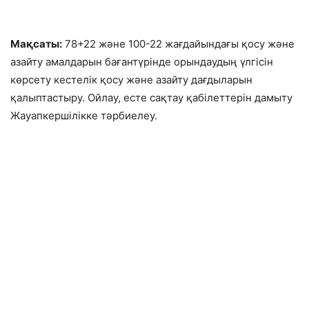
Мақсаты:
78+22 және 100-22 жағдайындағы қосу және
азайту амалдарын бағантүрінде орындаудың үлгісін
көрсету кестелік қосу және азайту дағдыларын
қалыптастыру. Ойлау, есте сақтау қабілеттерін дамыту
Жауапкершілікке тәрбиелеу.