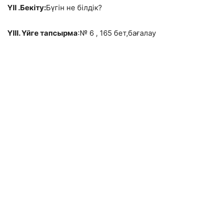
ҮІІ .Бекіту:
Бүгін не білдік?
ҮІІІ. Үйге тапсырма
:№ 6 , 165 бет,бағалау