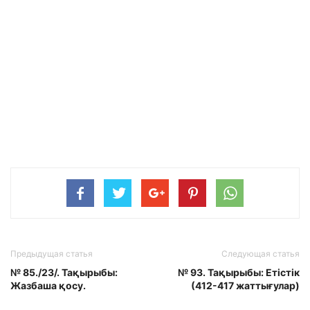
Предыдущая статья
Следующая статья
№ 85./23/. Тақырыбы:
№ 93. Тақырыбы: Етістік
Жазбаша қосу.
(412-417 жаттығулар)