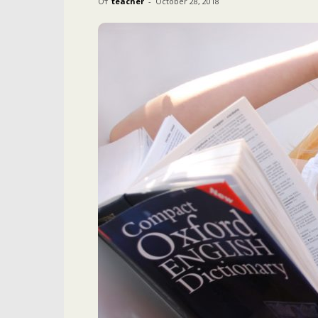
От
teacher
-
October 28, 2018