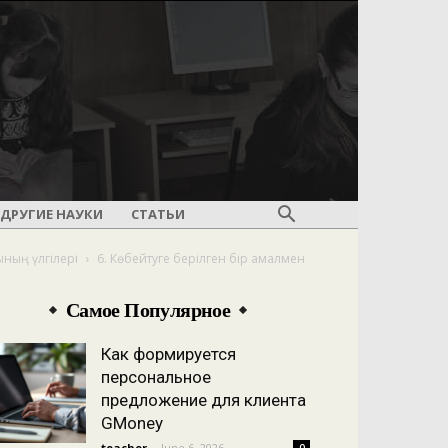
ДРУГИЕ НАУКИ
СТАТЬИ
ының үлгілері
6. Көбейтуге берілген бір амалмен
Самое Популярное
Как формируется
персональное
предложение для клиента
GMoney
teacher
-
June 6, 2026