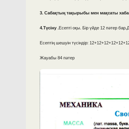
3. Сабақтың тақырыбы мен мақсаты хаб
4.Түсіну .
Есепті оқы. Бір үйде 12 пәтер бар
Есептің шешуін түсіндір: 12+12+12+12+12+12
Жауабы 84 пәтер