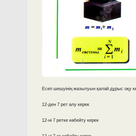
Есеп шешуінің жазылуын қалай дұрыс оқу к
12-ден 7 рет алу керек
12-ні 7 ретке көбейту керек
12-ні 7-ге көбейту керек