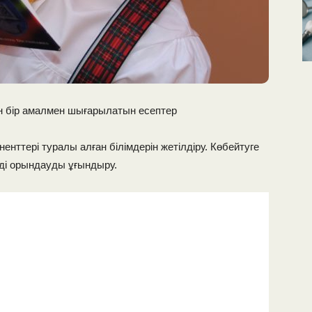
н бір амалмен шығарылатын есептер
енттері туралы алған білімдерін жетілдіру. Көбейтуге
ді орындауды ұғындыру.