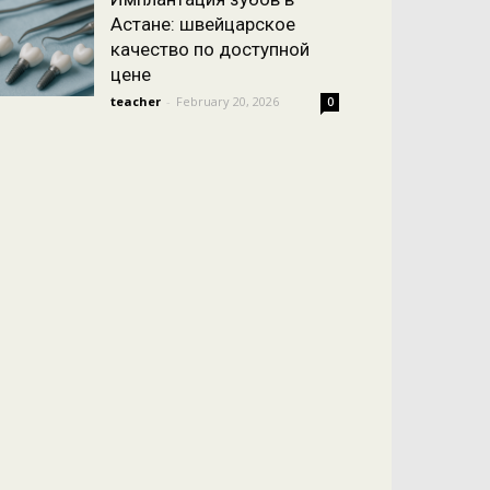
Астане: швейцарское
качество по доступной
цене
teacher
-
February 20, 2026
0