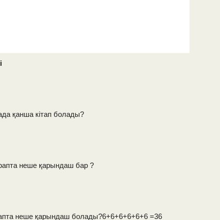
і
мада қанша кітап болады?
орапта неше қарындаш бар ?
орапта неше қарындаш болады?6+6+6+6+6+6 =36