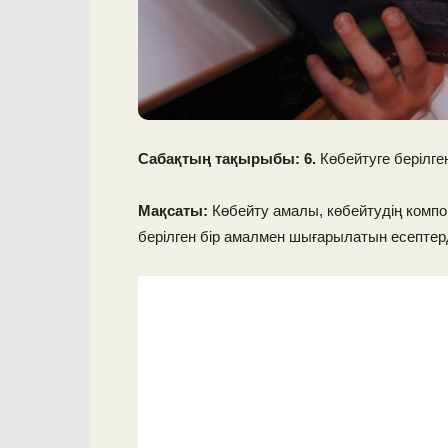
Сабақтың тақырыбы: 6.
Көбейтуге берілге
Мақсаты:
Көбейту амалы, көбейтудің компон
берілген бір амалмен шығарылатын есептер