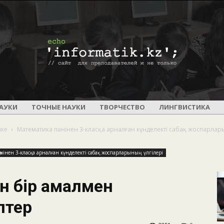
ПОУРОЧНОЕ
АУКИ
ТОЧНЫЕ НАУКИ
ТВОРЧЕСТВО
ЛИНГВИСТИКА
ике
Математика пәнінен 3-класқа арналған күнделекті сабақ жоспарлар
нінен 3-класқа арналған күнделекті сабақ жоспарларының үлгілері
И
ен бір амалмен
птер