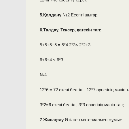
5.Қолдану №
2 Есепті шығар.
6.Талдау. Тексер, қатесін тап:
5+5+5+5 = 5*4 2*3< 2*2+3
6+6+4 < 6*3
№4
12*6 = 72 екені белгілі , 12*7 өрнегінің мәнін т
3*2=6 екені белгілі, 3*3 өрнегінің мәнін тап;
7.Жинақтау
Өтілген материалмен жұмыс