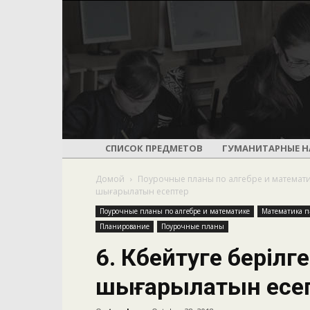
СПИСОК ПРЕДМЕТОВ
ГУМАНИТАРНЫЕ Н
Домой
Поурочные планы по алгебре и математ
шығарылатын есептер
Поурочные планы по алгебре и математике
Математика пә
Планирование
Поурочные планы
6. Көбейтуге берілг
шығарылатын есе