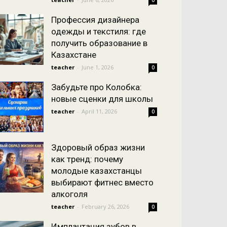
0
Профессия дизайнера
одежды и текстиля: где
получить образование в
Казахстане
teacher
-
June 1, 2026
0
Забудьте про Колобка:
новые сценки для школы
teacher
-
April 11, 2026
0
Здоровый образ жизни
как тренд: почему
молодые казахстанцы
выбирают фитнес вместо
алкоголя
teacher
-
February 26, 2026
0
Имплантация зубов в