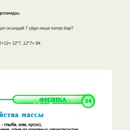
арланады.
.Дәл осындай 7 үйде неше пәтер бар?
+12= 12*7 ,12*7= 84