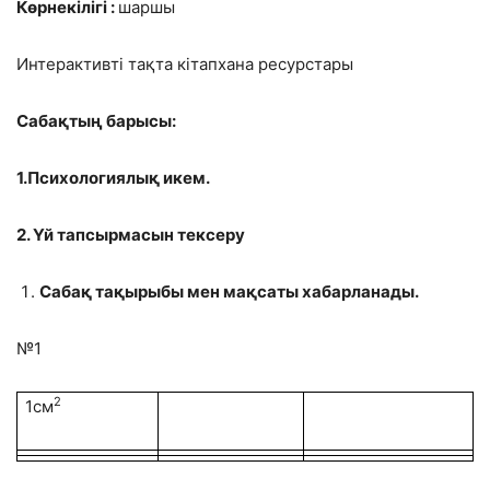
Көрнекілігі :
шаршы
Интерактивті тақта кітапхана ресурстары
Сабақтың барысы:
1.Психологиялық икем.
2. Үй тапсырмасын тексеру
Сабақ тақырыбы мен мақсаты хабарланады.
№1
2
1см