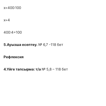
х=400:100
х=4
400:4=100
5.Ауызша есептеу.
№ 6,7 -118 бет
Рефлексия
4.Үйге тапсырма: т/а
№ 5,8 – 118 бет