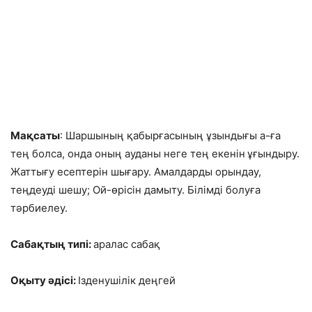
Мақсаты
: Шаршының қабырғасының ұзындығы а-ға
тең болса, онда оның ауданы неге тең екенін
ұғындыру.
Жаттығу есептерін шығару. Амалдарды орындау,
теңдеуді шешу; Ой-өрісін дамыту. Білімді болуға
тәрбиелеу.
Сабақтың типі:
аралас сабақ
Оқыту әдісі:
Ізденушілік деңгей