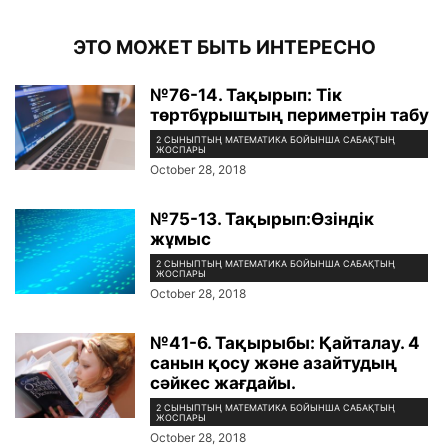
ЭТО МОЖЕТ БЫТЬ ИНТЕРЕСНО
№76-14. Тақырып: Тік
төртбұрыштың периметрін табу
2 СЫНЫПТЫҢ МАТЕМАТИКА БОЙЫНША САБАҚТЫҢ
ЖОСПАРЫ
October 28, 2018
№75-13. Тақырып:Өзіндік
жұмыс
2 СЫНЫПТЫҢ МАТЕМАТИКА БОЙЫНША САБАҚТЫҢ
ЖОСПАРЫ
October 28, 2018
№41-6. Тақырыбы: Қайталау. 4
санын қосу және азайтудың
сәйкес жағдайы.
2 СЫНЫПТЫҢ МАТЕМАТИКА БОЙЫНША САБАҚТЫҢ
ЖОСПАРЫ
October 28, 2018