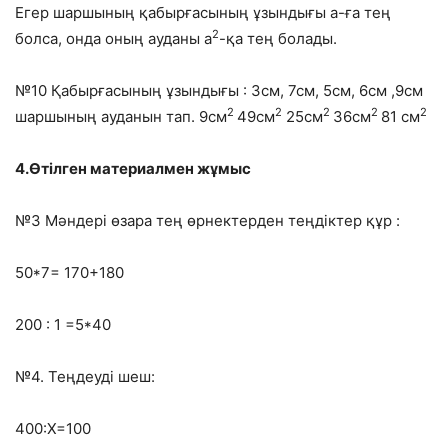
Егер шаршының қабырғасының ұзындығы а-ға тең
2
болса, онда оның ауданы а
-қа тең болады.
№10 Қабырғасының ұзындығы : 3см, 7см, 5см, 6см ,9см
2
2
2
2
2
шаршының ауданын тап. 9см
49см
25см
36см
81 см
4.Өтілген материалмен жұмыс
№3 Мәндері өзара тең өрнектерден теңдіктер құр :
50*7= 170+180
200 : 1 =5*40
№4. Теңдеуді шеш:
400:Х=100