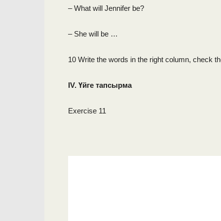
– What will Jennifer be?
– She will be …
10 Write the words in the right column, check t
I
V
.
Үйге тапсырма
Exercise 11