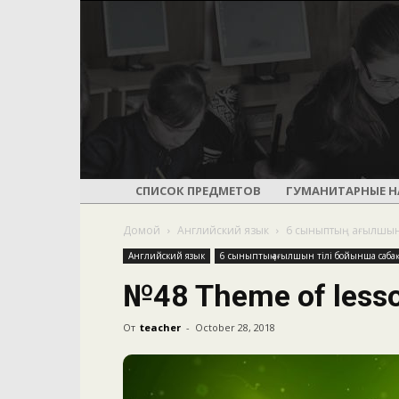
СПИСОК ПРЕДМЕТОВ
ГУМАНИТАРНЫЕ Н
Домой
Английский язык
6 сыныптың ағылшын
Английский язык
6 сыныптың ағылшын тілі бойынша сабақ
№48 Theme of lesson
От
teacher
-
October 28, 2018