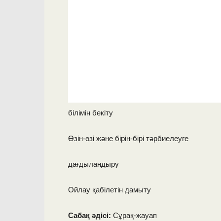
білімін бекіту
Өзін-өзі және бірін-бірі тәрбиелеуге
дағдыландыру
Ойлау қабілетін дамыту
Сабақ әдісі:
Сұрақ-жауап