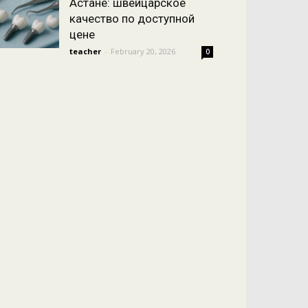
Астане: швейцарское
качество по доступной
цене
teacher
-
February 20, 2026
0