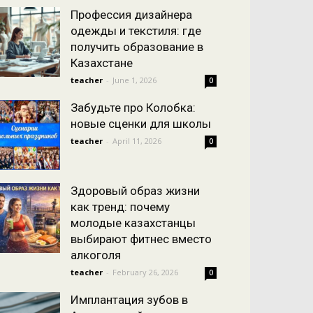
Профессия дизайнера
одежды и текстиля: где
получить образование в
Казахстане
teacher
-
June 1, 2026
0
Забудьте про Колобка:
новые сценки для школы
teacher
-
April 11, 2026
0
Здоровый образ жизни
как тренд: почему
молодые казахстанцы
выбирают фитнес вместо
алкоголя
teacher
-
February 26, 2026
0
Имплантация зубов в