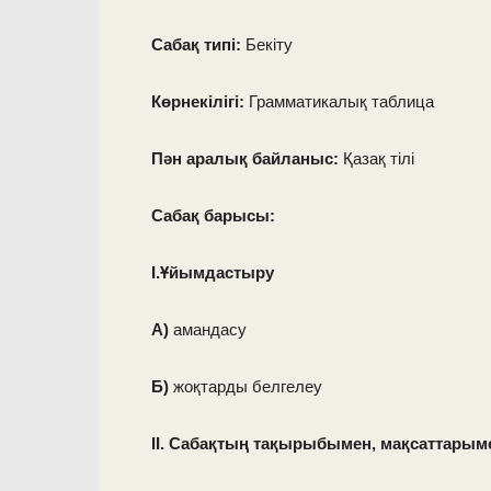
Сабақ типі:
Бекіту
Көрнекілігі:
Грамматикалық таблица
Пән аралық байланыс:
Қазақ тілі
Сабақ барысы:
I.
Ұйымдастыру
А)
амандасу
Б)
жоқтарды белгелеу
II. Сабақтың тақырыбымен, мақсаттарым