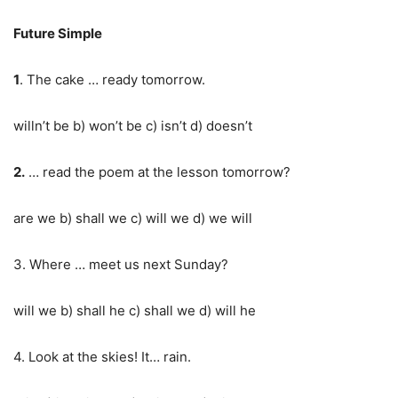
Future Simple
1
. The cake … ready tomorrow.
willn’t be b) won’t be c) isn’t d) doesn’t
2.
… read the poem at the lesson tomorrow?
are we b) shall we c) will we d) we will
3. Where … meet us next Sunday?
will we b) shall he c) shall we d) will he
4. Look at the skies! It… rain.