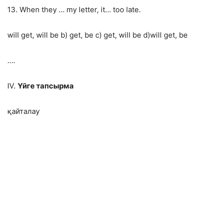
13. When they … my letter, it… too late.
will get, will be b) get, be c) get, will be d)will get, be
….
IV.
Үйге тапсырма
қайталау