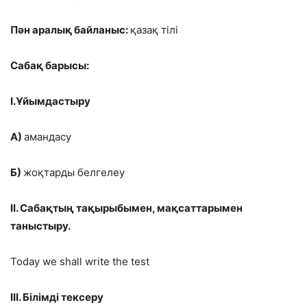
Пән аралық байланыс:
қазақ тілі
Сабақ барысы:
I.Ұйымдастыру
А)
амандасу
Б)
жоқтарды белгелеу
II. Сабақтың тақырыбымен, мақсаттарымен
таныстыру.
Today we shall write the test
III.
Білімді тексеру