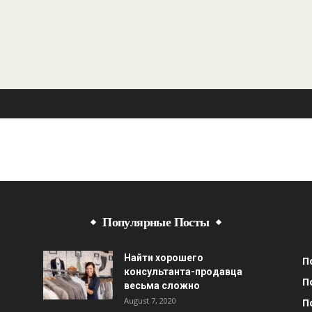
Популярные Посты
Найти хорошего
П
консультанта-продавца
П
весьма сложно
August 7, 2020
П