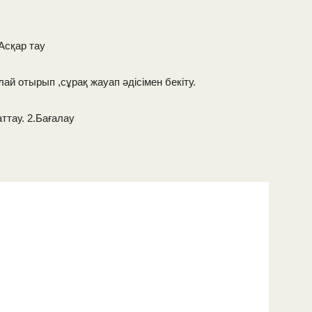
Асқар тау
лай отырып ,сұрақ жауап әдісімен бекіту.
аттау. 2.Бағалау