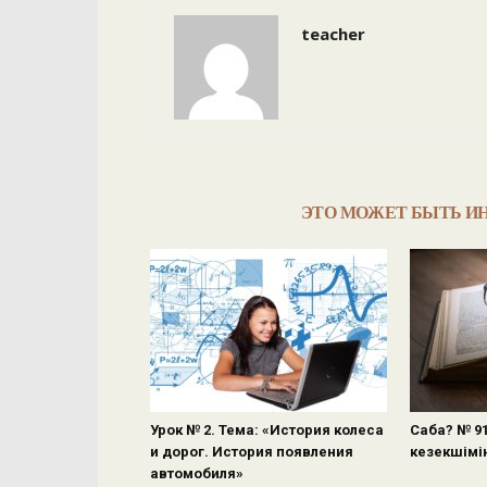
teacher
ЭТО МОЖЕТ БЫТЬ И
Урок № 2. Тема: «История колеса
Саба? № 9
и дорог. История появления
кезекшімі
автомобиля»