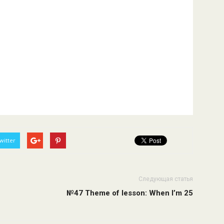
witter
Следующая статья
№47 Theme of lesson: When I’m 25