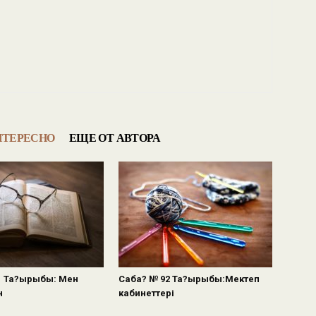
НТЕРЕСНО
ЕЩЕ ОТ АВТОРА
1 Та?ырыбы: Мен
Саба? № 92 Та?ырыбы:Мектеп
н
кабинеттері