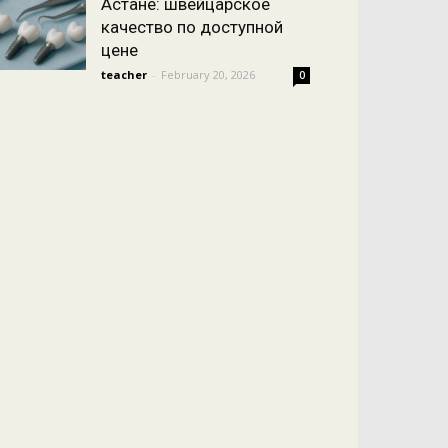
Астане: швейцарское
качество по доступной
цене
teacher
-
February 20, 2026
0