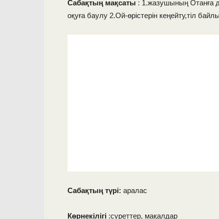
Сабақтың мақсаты
: 1.жазушының Отанға де
оқуға баулу 2.Ой-өрістерін кеңейту,тіл байл
Сабақтың түрі:
аралас
Көрнекілігі
:суреттер, мақалдар