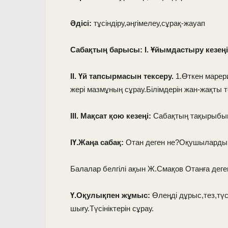
Әдісі:
тұсіндіру,әңгімелеу,сұрақ-жауап
Сабақтың барысы: І. Ұйымдастыру кезеңі
ІІ. Үй тапсырмасын тексеру.
1.Өткен марер
жері мазмұның сұрау.Білімдерін жан-жақты т
ІІІ. Мақсат қою кезеңі:
Сабақтың тақырыбы
ІҮ.Жаңа сабақ:
Отан деген не?Оқушылардың
Балалар белгілі ақын Ж.Смақов Отанға деген
Ү.Оқулықпен жұмыс:
Өлеңді дұрыс,тез,түс
шығу.Түсініктерін сұрау.