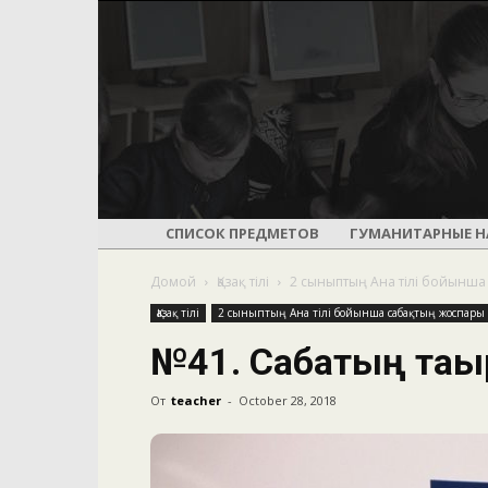
СПИСОК ПРЕДМЕТОВ
ГУМАНИТАРНЫЕ Н
Домой
Қазақ тілі
2 сыныптың Ана тілі бойынш
Қазақ тілі
2 сыныптың Ана тілі бойынша сабақтың жоспары
№41. Сабақтың тақ
От
teacher
-
October 28, 2018