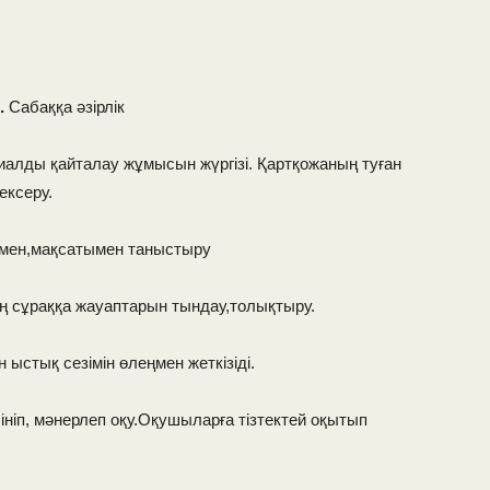
.
Сабаққа әзірлік
иалды қайталау жұмысын жүргізі. Қартқожаның туған
ексеру.
мен,мақсатымен таныстыру
 сұраққа жауаптарын тындау,толықтыру.
 ыстық сезімін өлеңмен жеткізіді.
ініп, мәнерлеп оқу.Оқушыларға тізтектей оқытып