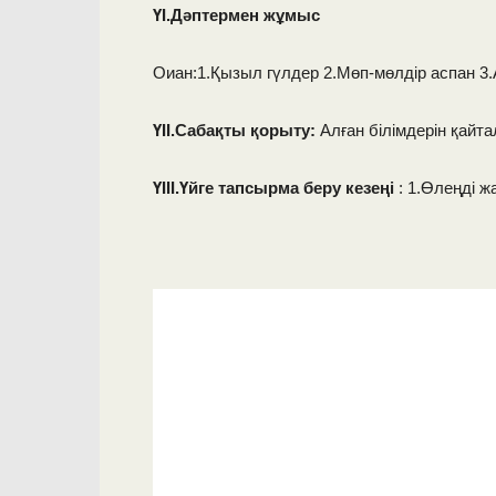
ҮІ.Дәптермен жұмыс
Оиан:1.Қызыл гүлдер 2.Мөп-мөлдір аспан 3.
ҮІІ.Сабақты қорыту:
Алған білімдерін қайта
ҮІІІ.Үйге тапсырма беру кезеңі
: 1.Өлеңді ж