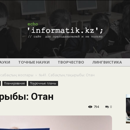
ПОУРОЧНОЕ
АУКИ
ТОЧНЫЕ НАУКИ
ТВОРЧЕСТВО
ЛИНГВИСТИКА
а сабақтың жоспары
№41. Сабақтың тақырыбы: Отан
Планирование
Поурочные планы
ырыбы: Отан
И
794
0