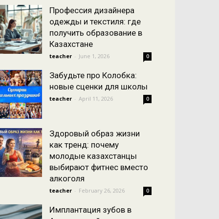
Профессия дизайнера
одежды и текстиля: где
получить образование в
Казахстане
teacher
-
June 1, 2026
0
Забудьте про Колобка:
новые сценки для школы
teacher
-
April 11, 2026
0
Здоровый образ жизни
как тренд: почему
молодые казахстанцы
выбирают фитнес вместо
алкоголя
teacher
-
February 26, 2026
0
Имплантация зубов в