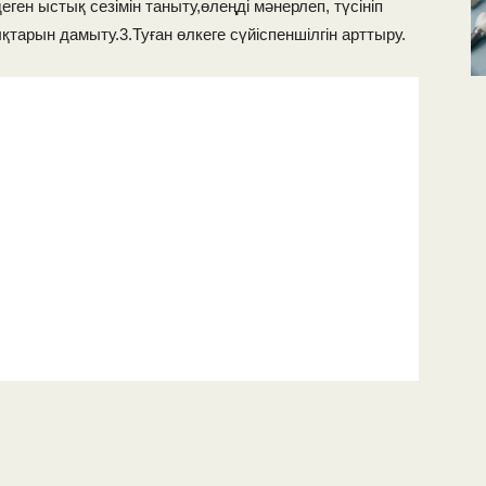
ген ыстық сезімін таныту,өлеңді мәнерлеп, түсініп
ықтарын дамыту.3.Туған өлкеге сүйіспеншілгін арттыру.