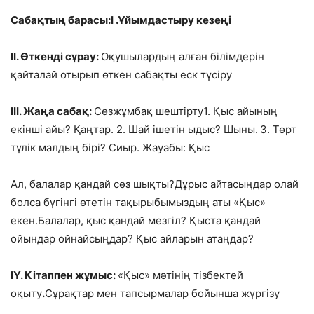
Сабақтың барасы:І .Ұйымдастыру кезеңі
ІІ. Өткенді сұрау:
Оқушылардың алған білімдерін
қайталай отырып өткен сабақты еск түсіру
ІІІ. Жаңа сабақ:
Сөзжұмбақ шештірту1. Қыс айының
екінші айы? Қаңтар. 2. Шай ішетін ыдыс? Шыны.
3. Төрт
түлік малдың бірі? Сиыр. Жауабы: Қыс
Ал, балалар қандай сөз шықты?Дұрыс айтасыңдар олай
болса бүгінгі өтетін тақырыбымыздың аты «Қыс»
екен.Балалар, қыс қандай мезгіл? Қыста қандай
ойындар ойнайсыңдар? Қыс айларын атаңдар?
ІҮ. Кітаппен жұмыс:
«Қыс» мәтінің тізбектей
оқыту
.
Сұрақтар мен тапсырмалар бойынша жүргізу