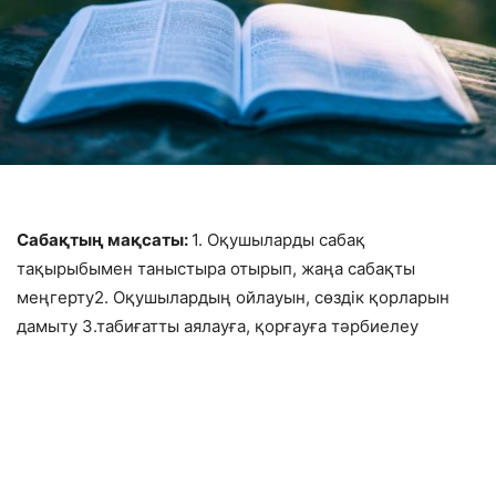
Сабақтың мақсаты:
1. Оқушыларды сабақ
тақырыбымен таныстыра отырып, жаңа сабақты
меңгерту2. Оқушылардың ойлауын, сөздік қорларын
дамыту 3.табиғатты аялауға, қорғауға тәрбиелеу