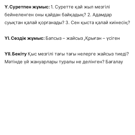
Ү. Суретпен жұмыс:
1. Суретте қай жыл мезгілі
бейнеленген оны қайдан байқадың? 2. Адамдар
суықтан қалай қорғанады?
3. Сен қыста қалай киінесің?
ҮІ. Сөздік жұмыс:
Бапсыз – жайсыз
,
Қрыған – үсіген
ҮІІ. Бекіту
Қыс мезгілі тағы тағы нелерге жайсыз тиеді?
Мәтінде үй жануарлары туралы не делінген?
Бағалау