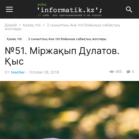
Домой
Қазақ тілі
2 сыныптың Ана тілі бойынша сабақтың
жоспары
Қазақ тілі
2 сыныптың Ана тілі бойынша сабақтың жоспары
№51. Міржақып Дулатов.
Планирование
Поурочные планы
Қыс
965
0
От
teacher
-
October 28, 2018