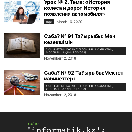
Урок № 2. Тема: «История
колеса и дорог. История
появления автомобиля»
March 16, 2020
ПДД
Саба? № 91 Та?ырыбы: Мен
кезекшімін
5 СЫНЫПТЫҢ ҚАЗАҚ ТІЛІ БОЙЫНША САБАҚТЫҢ
ЖОСПАРЫ (А.ҚАЙЫРБЕКОВА)
November 12, 2018
Саба? № 92 Та?ырыбы:Мектеп
кабинеттері
5 СЫНЫПТЫҢ ҚАЗАҚ ТІЛІ БОЙЫНША САБАҚТЫҢ
ЖОСПАРЫ (А.ҚАЙЫРБЕКОВА)
November 12, 2018