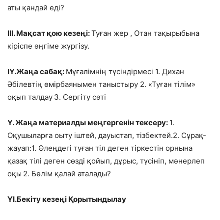
аты қандай еді?
ІІІ. Мақсат қою кезеңі:
Туған жер , Отан тақырыбына
кіріспе әңгіме жүргізу.
ІҮ.Жаңа сабақ:
Мұғалімнің түсіндірмесі 1. Дихан
Әбілевтің өмірбаянымен таныстыру 2. «Туған тілім»
оқып талдау
3. Сергіту сәті
Ү. Жаңа материалды меңгергенін тексеру:
1.
Оқушыларға оыту іштей, дауыстап, тізбектей.2. Сұрақ-
жауап:1. Өлеңдегі туған тіл деген тіркестін орнына
қазақ тілі деген сөзді қойып, дұрыс, түсініп, мәнерлеп
оқы
2. Бөлім қалай аталады?
ҮІ.Бекіту кезеңі Қорытындылау