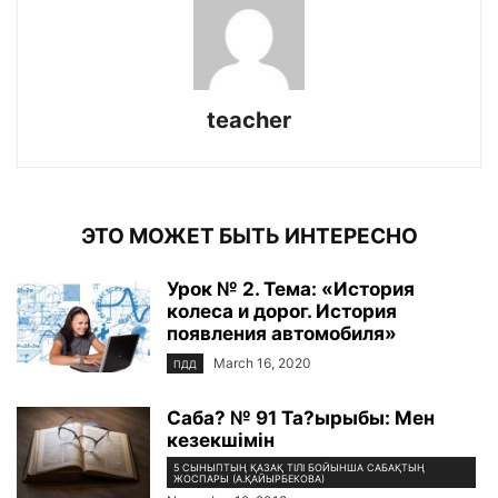
teacher
ЭТО МОЖЕТ БЫТЬ ИНТЕРЕСНО
Урок № 2. Тема: «История
колеса и дорог. История
появления автомобиля»
March 16, 2020
ПДД
Саба? № 91 Та?ырыбы: Мен
кезекшімін
5 СЫНЫПТЫҢ ҚАЗАҚ ТІЛІ БОЙЫНША САБАҚТЫҢ
ЖОСПАРЫ (А.ҚАЙЫРБЕКОВА)