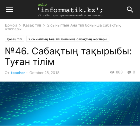
Домой
Қазақ тілі
2 сыныптың Ана тілі бойынша сабақтың
жоспары
Қазақ тілі
2 сыныптың Ана тілі бойынша сабақтың жоспары
№46. Сабақтың тақырыбы:
Планирование
Поурочные планы
Туған тілім
883
0
От
teacher
-
October 28, 2018