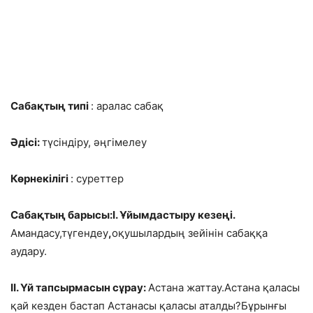
Сабақтың типі
: аралас сабақ
Әдісі:
түсіндіру, әңгімелеу
Көрнекілігі
: суреттер
Сабақтың барысы:І. Ұйымдастыру кезеңі.
Амандасу,түгендеу
,
оқушылардың зейінін сабаққа
аудару.
ІІ. Үй тапсырмасын сұрау:
Астана жаттау.Астана қаласы
қай кезден бастап Астанасы қаласы аталды?Бұрынғы