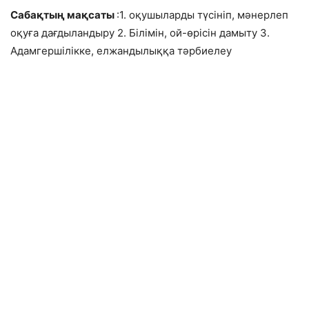
Сабақтың мақсаты
:1. оқушыларды түсініп, мәнерлеп
оқуға дағдыландыру 2. Білімін, ой-өрісін дамыту 3.
Адамгершілікке, елжандылыққа тәрбиелеу