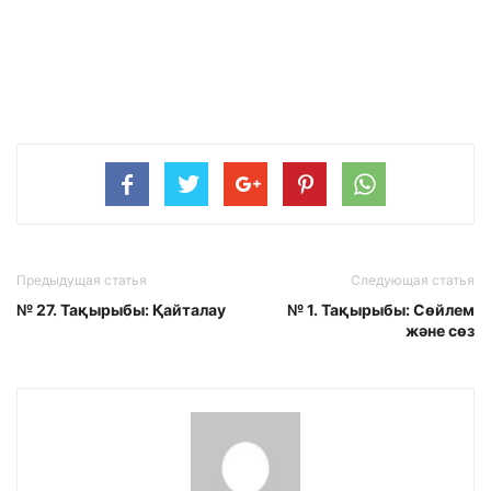
Предыдущая статья
Следующая статья
№ 27. Тақырыбы: Қайталау
№ 1. Тақырыбы: Сөйлем
және сөз