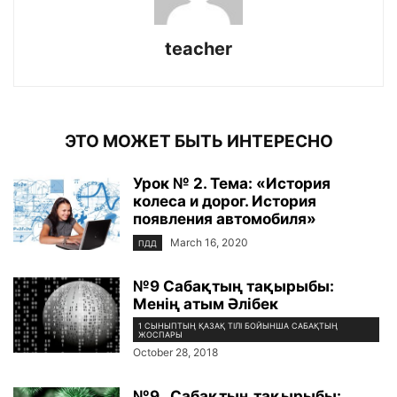
teacher
ЭТО МОЖЕТ БЫТЬ ИНТЕРЕСНО
Урок № 2. Тема: «История
колеса и дорог. История
появления автомобиля»
March 16, 2020
ПДД
№9 Сабақтың тақырыбы:
Менің атым Әлібек
1 СЫНЫПТЫҢ ҚАЗАҚ ТІЛІ БОЙЫНША САБАҚТЫҢ
ЖОСПАРЫ
October 28, 2018
№9 . Сабақтың тақырыбы: