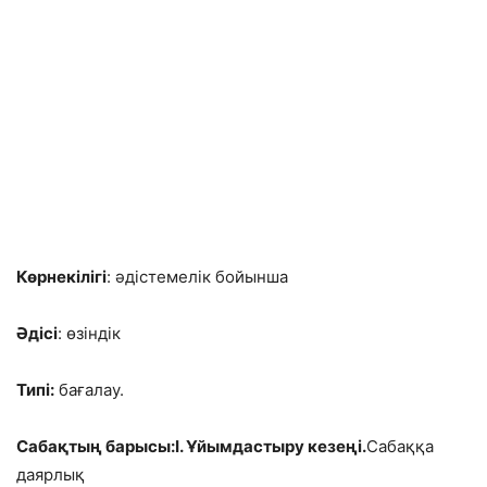
Көрнекілігі
: әдістемелік бойынша
Әдісі
: өзіндік
Типі:
бағалау.
Сабақтың барысы:І. Ұйымдастыру кезеңі.
Сабаққа
даярлық