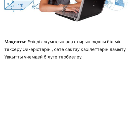
Мақсаты:
Өзіндік жұмысын ала отырып оқушы білімін
тексеру.Ой-өрістерін , сете сақтау қабілеттерін дамыту.
Уақытты үнемдей білуге тәрбиелеу.