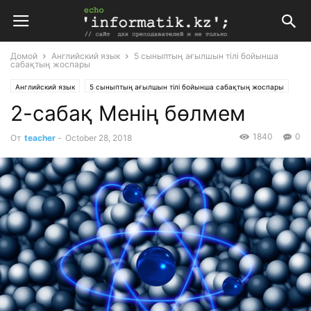
Домой
Английский язык
5 сыныптың ағылшын тілі бойынша
сабақтың жоспары
Английский язык
5 сыныптың ағылшын тілі бойынша сабақтың жоспары
2-сабақ Менің бөлмем
Планирование
Поурочные планы
1840
0
От
teacher
-
October 28, 2018