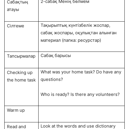
2-сабақ Менің бөлмем
Сабақтың
атауы
Тақырыптық күнтізбелік жоспар,
Сілтеме
сабақ жоспары, оқулықтан алынған
материал (папка: ресурстар)
Сабақ барысы
Тапсырмалар
What was your home task? Do have any
Checking up
questions?
the home task
Who is ready? Is there any volunteers?
Warm up
Look at the words and use dictionary
Read and