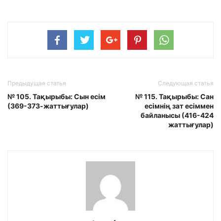
Предыдущая статья
Следующая статья
№ 105. Тақырыбы: Сын есім
№ 115. Тақырыбы: Сан
(369-373-жаттығулар)
есімнің зат есіммен
байланысы (416-424
жаттығулар)