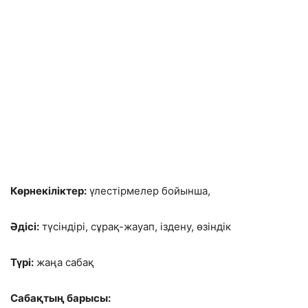
Көрнекіліктер:
үлестірмелер бойынша,
Әдісі:
түсіндірі, сұрақ-жауап, іздену, өзіндік
Түрі:
жаңа сабақ
Сабақтың барысы: