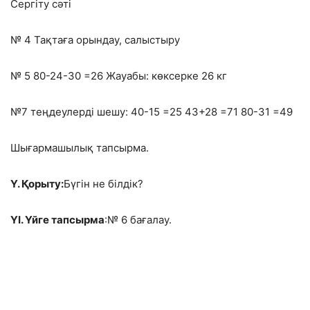
Сергіту сәті
№ 4 Тақтаға орындау, салыстыру
№ 5 80-24-30 =26 Жауабы: көксерке
26 кг
№7 теңдеулерді шешу: 40-15 =25 43+28 =71 80-31 =49
Шығармашылық тапсырма.
Ү. Қорыту:
Бүгін не білдік?
ҮІ. Үйге тапсырма
:№ 6 бағалау.