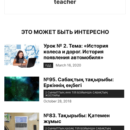
teacher
ЭТО МОЖЕТ БЫТЬ ИНТЕРЕСНО
Урок № 2. Тема: «История
колеса и дорог. История
появления автомобиля»
March 16, 2020
ПДД
№95. Сабақтың тақырыбы:
Еркіннің еңбегі
2 СЫНЫПТЫҢ АНА ТІЛІ БОЙЫНША САБАҚТЫҢ
ЖОСПАРЫ
October 28, 2018
№83. Тақырыбы: Қатемен
жұмыс
2 СЫНЫПТЫҢ ҚАЗАҚ ТІЛІ БОЙЫНША САБАҚТЫҢ