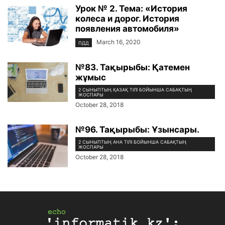
Урок № 2. Тема: «История
колеса и дорог. История
появления автомобиля»
March 16, 2020
ПДД
№83. Тақырыбы: Қатемен
жұмыс
2 СЫНЫПТЫҢ ҚАЗАҚ ТІЛІ БОЙЫНША САБАҚТЫҢ
ЖОСПАРЫ
October 28, 2018
№96. Тақырыбы: Ұзынсары.
2 СЫНЫПТЫҢ АНА ТІЛІ БОЙЫНША САБАҚТЫҢ
ЖОСПАРЫ
October 28, 2018