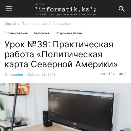
Домой
Планирование
География
Планирование
География
Поурочные планы
Урок №39: Практическая
Поурочные планы по географии 7 класс
работа «Политическая
карта Северной Америки»
1134
0
От
teacher
-
October 28, 2018