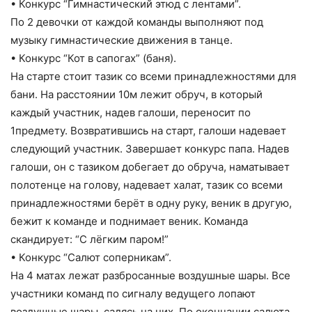
• Конкурс “Гимнастический этюд с лентами”.
По 2 девочки от каждой команды выполняют под
музыку гимнастические движения в танце.
• Конкурс “Кот в сапогах” (баня).
На старте стоит тазик со всеми принадлежностями для
бани. На расстоянии 10м лежит обруч, в который
каждый участник, надев галоши, переносит по
1предмету. Возвратившись на старт, галоши надевает
следующий участник. Завершает конкурс папа. Надев
галоши, он с тазиком добегает до обруча, наматывает
полотенце на голову, надевает халат, тазик со всеми
принадлежностями берёт в одну руку, веник в другую,
бежит к команде и поднимает веник. Команда
скандирует: “С лёгким паром!”
• Конкурс “Салют соперникам”.
На 4 матах лежат разбросанные воздушные шары. Все
участники команд по сигналу ведущего лопают
воздушные шары, садясь на них. По окончании салюта