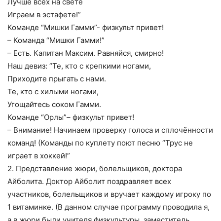
Лучше всех на свете
Играем в эстафете!”
Команде “Мишки Гамми”- физкульт привет!
– Команда “Мишки Гамми!”
– Есть. Капитан Максим. Равняйся, смирно!
Наш девиз: “Те, кто с крепкими ногами,
Приходите прыгать с нами.
Те, кто с хилыми ногами,
Угощайтесь соком Гамми.
Команде “Орлы”– физкульт привет!
– Внимание! Начинаем проверку голоса и сплочённости
команд! (Команды по куплету поют песню “Трус не
играет в хоккей!”
2. Представление жюри, болельщиков, доктора
Айболита. Доктор Айболит поздравляет всех
участников, болельщиков и вручает каждому игроку по
1 витаминке. (В данном случае программу проводила я,
а в жюри были учителя физкультуры, заместитель