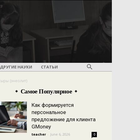
ДРУГИЕ НАУКИ
СТАТЬИ
сыры (энеолит)
Самое Популярное
Как формируется
персональное
предложение для клиента
GMoney
teacher
-
June 6, 2026
0