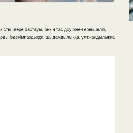
сты игере бастауы, оның тас дәуірінен ерекшелігі,
арды ізденімпаздыққа, шыдамдылыққа, ұлтжандылыққа