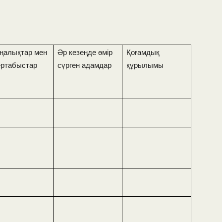
ңалықтар мен
Әр кезеңде өмір
Қоғамдық
ертабыстар
сүрген адамдар
құрылымы