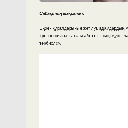
Сабақтың мақсаты:
Еңбек құралдарының жетілуі, адамдардың мы
хронологиясы туралы айта отырып,оқушыл
тәрбиелеу.