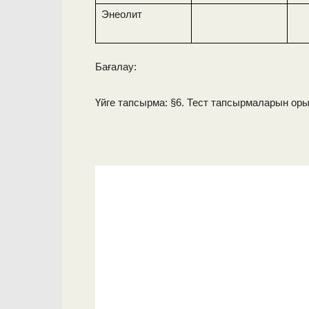
Энеолит
Бағалау:
Үйге тапсырма: §6. Тест тапсырмаларын ор