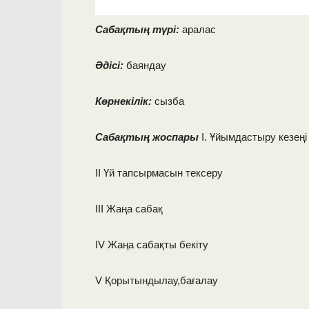
Сабақтың түрі:
аралас
Әдісі:
баяндау
Көрнекілік:
сызба
Сабақтың жоспары
I. Ұйымдастыру кезеңі
II Үй тапсырмасын тексеру
III Жаңа сабақ
IV Жаңа сабақты бекіту
V Қорытындылау,бағалау