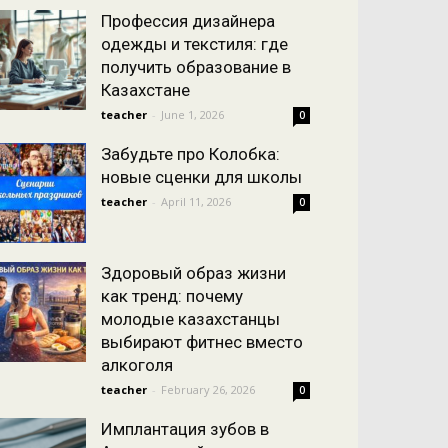
Профессия дизайнера
одежды и текстиля: где
получить образование в
Казахстане
teacher
-
June 1, 2026
0
Забудьте про Колобка:
новые сценки для школы
teacher
-
April 11, 2026
0
Здоровый образ жизни
как тренд: почему
молодые казахстанцы
выбирают фитнес вместо
алкоголя
teacher
-
February 26, 2026
0
Имплантация зубов в