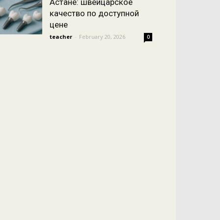
Астане: швейцарское
качество по доступной
цене
teacher
-
February 20, 2026
0