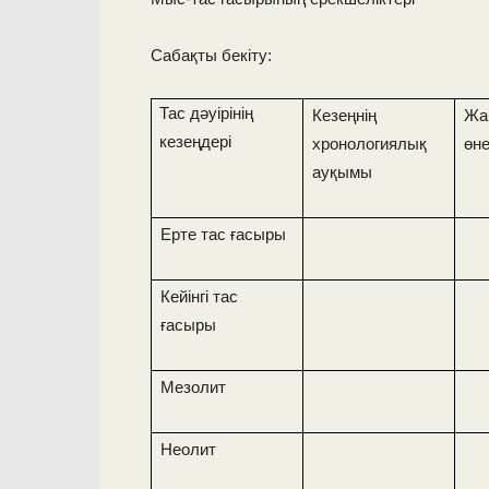
Сабақты бекіту:
Тас дәуірінің
Кезеңнің
Жа
кезеңдері
хронологиялық
өн
ауқымы
Ерте тас ғасыры
Кейінгі тас
ғасыры
Мезолит
Неолит