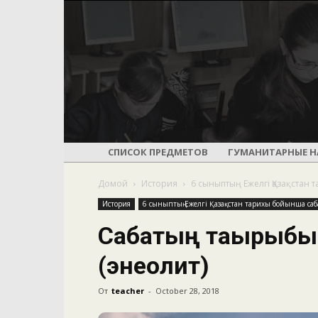
СПИСОК ПРЕДМЕТОВ
ГУМАНИТАРНЫЕ Н
Домой
История
6 сыныптың Ежелгі Қазақста
История
6 сыныптың Ежелгі Қазақстан тарихы бойынша саб
Сабақтың тақырыбы
(энеолит)
От
teacher
-
October 28, 2018