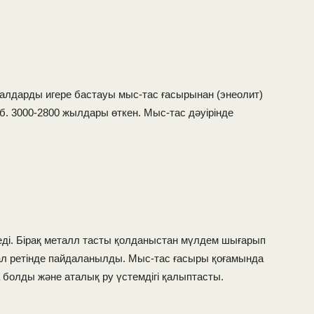
алдарды игере бастауы мыс-тас ғасырынан (энеолит)
б. 3000-2800 жылдары өткен. Мыс-тас дәуірінде
реді. Бірақ металл тасты қолданыстан мүлдем шығарып
құрал ретінде пайдаланылды. Мыс-тас ғасыры қоғамында
йда болды және аталық ру үстемдігі қалыптасты.