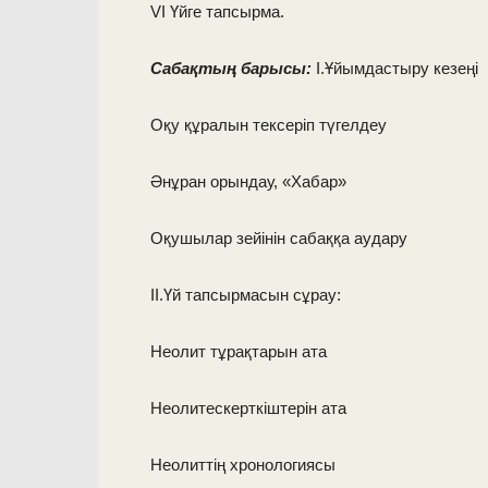
VI Үйге тапсырма.
Сабақтың барысы:
І.Ұйымдастыру кезеңі
Оқу құралын тексеріп түгелдеу
Әнұран орындау, «Хабар»
Оқушылар зейінін сабаққа аудару
ІІ.Үй тапсырмасын сұрау:
Неолит тұрақтарын ата
Неолитескерткіштерін ата
Неолиттің хронологиясы