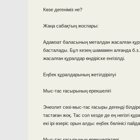
Көзе дегеніміз не?
Жаңа сабақтың жоспары:
Адамзат баласының металдан жасалған құр
басталады. Бұл кезең шамамен алғанда б.з.
жасалған құралдар өндіріске енгізілді.
Еңбек құралдарының жетілдірілуі
Мыс-тас ғасырының ерекшелігі
Энеолит сөзі-мыс-тас ғасыры дегенді білді
тастаған жоқ. Тас сол кезде де ең негізгі 
екі ірі өзеріс орын алды: еңбек бөлінісі па
Мыс-тас ғасырының ерекшеліктері