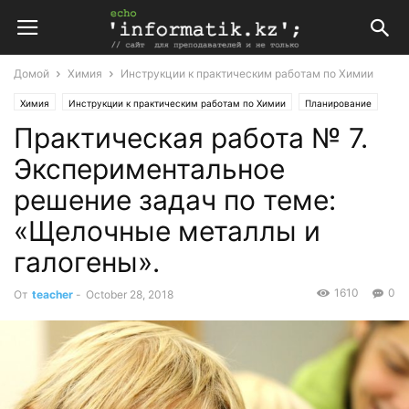
Домой
Химия
Инструкции к практическим работам по Химии
Химия
Инструкции к практическим работам по Химии
Планирование
Практическая работа № 7.
Поурочные планы
Экспериментальное
решение задач по теме:
«Щелочные металлы и
галогены».
1610
0
От
teacher
-
October 28, 2018