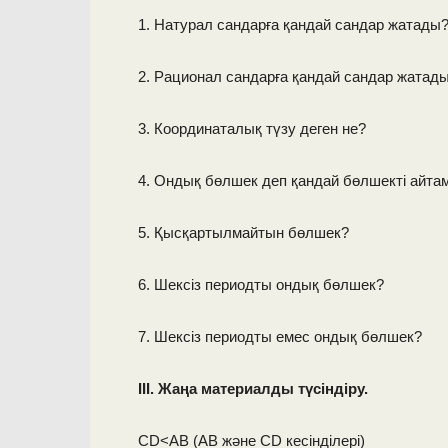
1. Натурал сандарға қандай сандар жатады
2. Рационал сандарға қандай сандар жатад
3. Координаталық түзу деген не?
4. Ондық бөлшек деп қандай бөлшекті айта
5. Қысқартылмайтын бөлшек?
6. Шексіз периодты ондық бөлшек?
7. Шексіз периодты емес ондық бөлшек?
III.
Жаңа материалды түсіндіру.
СD<AB (АВ және СD кесінділері)