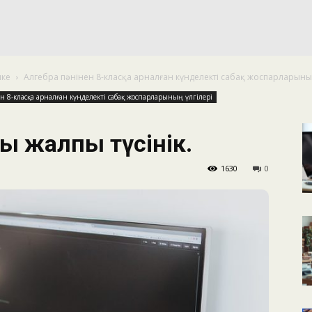
КАЛЕНДАРНОЕ
ике
Алгебра пәнінен 8-класқа арналған күнделекті сабақ жоспарларының
ПЛАНИРОВАНИЕ
ен 8-класқа арналған күнделекті сабақ жоспарларының үлгілері
лы жалпы түсінік.
1630
0
УРОКОВ