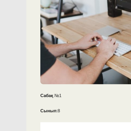
Сабақ
№1
Сынып
:8