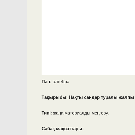
Пән:
алгебра
Тақырыбы
:
Нақты сандар туралы жалпы т
Типі
: жаңа материалды меңгеру.
Сабақ мақсаттары: