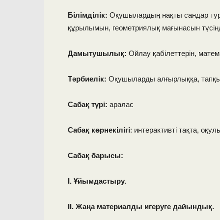
Білімділік:
Оқушылардың нақты сандар тура
құрылымын, геометриялық мағынасын түсінд
Дамытушылық:
Ойлау қабілеттерін, мате
Тәрбиелік:
Оқушыларды алғырлыққа, тапқы
Сабақ түрі:
аралас
Сабақ көрнекілігі
: интерактивті тақта, оқул
Сабақ барысы:
I.
Ұйымдастыру.
II.
Жаңа материалды игеруге дайындық.