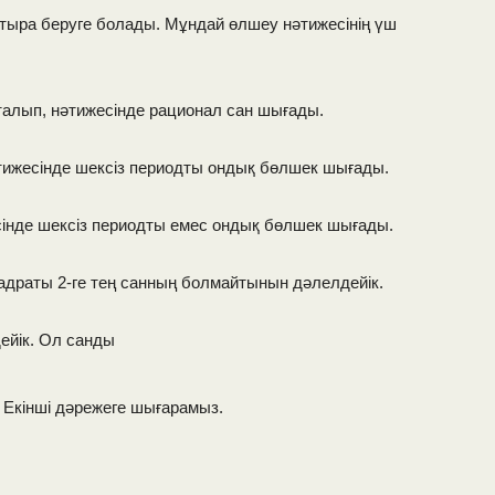
стыра беруге болады. Мұндай өлшеу нәтижесінің үш
талып, нәтижесінде рационал сан шығады.
тижесінде шексіз периодты ондық бөлшек шығады.
сінде шексіз периодты емес ондық бөлшек шығады.
драты 2-ге тең санның болмайтынын дәлелдейік.
дейік. Ол санды
 Екінші дәрежеге шығарамыз.