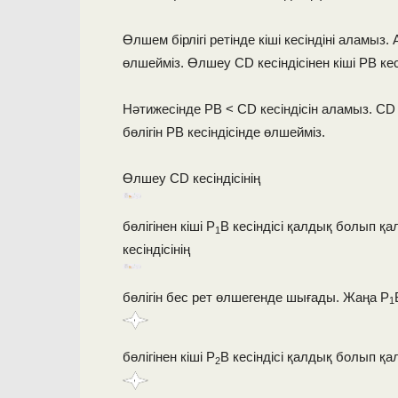
Өлшем бірлігі ретінде кіші кесіндіні аламыз.
өлшейміз. Өлшеу СD кесіндісінен кіші РВ кесі
Нәтижесінде РВ < СD кесіндісін аламыз. СD к
бөлігін РВ кесіндісінде өлшейміз.
Өлшеу СD кесіндісінің
бөлігінен кіші Р
В кесіндісі қалдық болып қа
1
кесіндісінің
бөлігін бес рет өлшегенде шығады. Жаңа Р
1
бөлігінен кіші Р
В кесіндісі қалдық болып қал
2