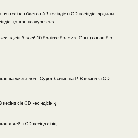
 А нүктесінен бастап АВ кесіндісін СD кесіндісі арқылы
ндісі қалғанша жүргізіледі.
есіндісін бірдей 10 бөлікке бөлеміз. Оның оннан бір
лғанша жүргізіледі. Сурет бойынша Р
В кесіндісі СD
1
В кесіндісін СD кесіндісінің
ғанға дейін СD кесіндісінің