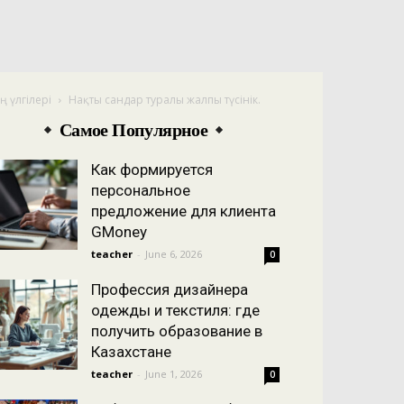
 үлгілері
Нақты сандар туралы жалпы түсінік.
Самое Популярное
Как формируется
персональное
предложение для клиента
GMoney
teacher
-
June 6, 2026
0
Профессия дизайнера
одежды и текстиля: где
получить образование в
Казахстане
teacher
-
June 1, 2026
0