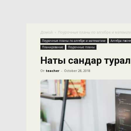
Домой
Поурочные планы по алгебре и математ
Поурочные планы по алгебре и математике
Алгебра пәнін
Планирование
Поурочные планы
Нақты сандар тура
От
teacher
-
October 28, 2018