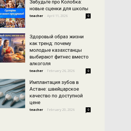
Забудьте про Колобка:
новые сценки для школы
teacher
-
April 11, 2026
0
Здоровый образ жизни
как тренд: почему
молодые казахстанцы
выбирают фитнес вместо
алкоголя
teacher
-
February 26, 2026
0
Имплантация зубов в
Астане: швейцарское
качество по доступной
цене
teacher
-
February 20, 2026
0