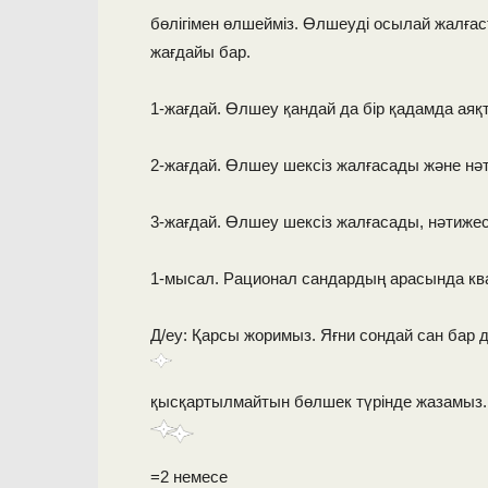
бөлігімен өлшейміз. Өлшеуді осылай жалға
жағдайы бар.
1-жағдай. Өлшеу қандай да бір қадамда аяқ
2-жағдай. Өлшеу шексіз жалғасады және нә
3-жағдай. Өлшеу шексіз жалғасады, нәтиже
1-мысал. Рационал сандардың арасында ква
Д/еу: Қарсы жоримыз. Яғни сондай сан бар 
қысқартылмайтын бөлшек түрінде жазамыз.
=2 немесе