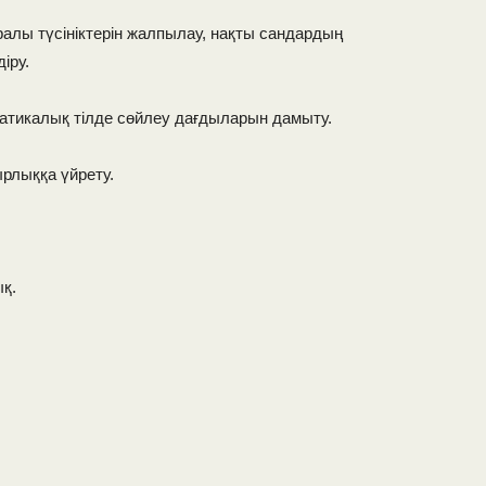
лы түсініктерін жалпылау,
нақты сандардың
іру.
матикалық тілде сөйлеу дағдыларын дамыту.
рлыққа үйрету.
ық.