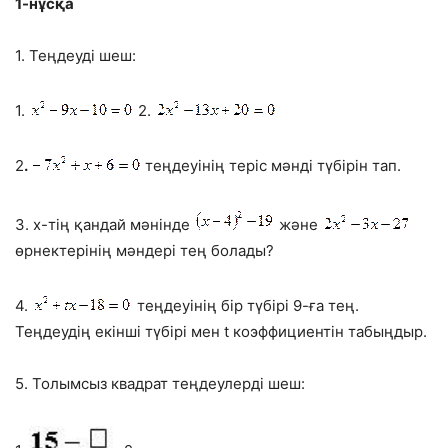
1-нұсқа
1. Теңдеуді шеш:
1.
2.
2
.
теңдеуінің теріс мәнді түбірін тап.
3. х-тің қандай мәнінде
және
өрнектерінің мәндері тең болады?
4.
теңдеуінің бір түбірі 9-ға тең.
Теңдеудің екінші түбірі мен t коэффициентін табыңдыр.
5. Толымсыз квадрат теңдеулерді шеш: