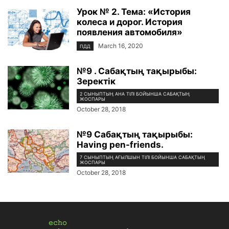
Урок № 2. Тема: «История
колеса и дорог. История
появления автомобиля»
March 16, 2020
ПДД
№9 . Сабақтың тақырыбы:
Зеректік
2 СЫНЫПТЫҢ АНА ТІЛІ БОЙЫНША САБАҚТЫҢ
ЖОСПАРЫ
October 28, 2018
№9 Сабақтың тақырыбы:
Having pen-friends.
7 СЫНЫПТЫҢ АҒЫЛШЫН ТІЛІ БОЙЫНША САБАҚТЫҢ
ЖОСПАРЫ
October 28, 2018