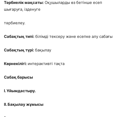
Тәрбиелік мақсаты:
Оқушыларды өз бетінше есеп
шығаруға, ізденуге
тәрбиелеу.
Сабақтың типі:
білімді тексеру және есепке алу сабағы
Сабақтың түрі:
бақылау
Көрнекілігі:
интерактивті тақта
Сабақ барысы
І. Ұйымдастыру.
ІІ. Бақылау жұмысы