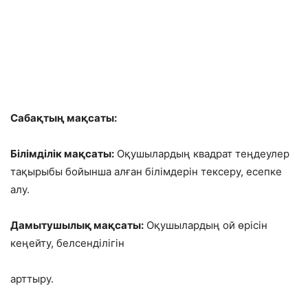
Сабақтың мақсаты:
Білімділік мақсаты:
Оқушылардың квадрат теңдеулер
тақырыбы бойынша алған білімдерін тексеру, есепке
алу.
Дамытушылық мақсаты:
Оқушылардың ой өрісін
кеңейту, белсенділігін
арттыру.