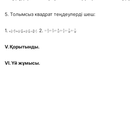
5. Толымсыз квадрат теңдеулерді шеш:
1.
2.
V. Қорытынды.
VІ. Үй жұмысы.