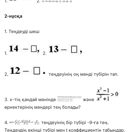
1.
2.
2-нұсқа
1. Теңдеуді шеш:
1.
2.
2
.
теңдеуінің оң мәнді түбірін тап.
3. х-тің қандай мәнінде
және
өрнектерінің мәндері тең болады?
4.
теңдеуінің бір түбірі -9-ға тең.
Теңдеудің екінші түбірі мен t коэффициентін табыңдар.