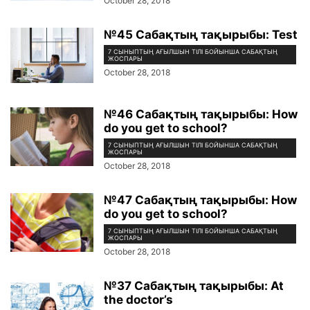
October 28, 2018
№45 Сабақтың тақырыбы: Test
7 СЫНЫПТЫҢ АҒЫЛШЫН ТІЛІ БОЙЫНША САБАҚТЫҢ
ЖОСПАРЫ
October 28, 2018
№46 Сабақтың тақырыбы: How
do you get to school?
7 СЫНЫПТЫҢ АҒЫЛШЫН ТІЛІ БОЙЫНША САБАҚТЫҢ
ЖОСПАРЫ
October 28, 2018
№47 Сабақтың тақырыбы: How
do you get to school?
7 СЫНЫПТЫҢ АҒЫЛШЫН ТІЛІ БОЙЫНША САБАҚТЫҢ
ЖОСПАРЫ
October 28, 2018
№37 Сабақтың тақырыбы: At
the doctor’s