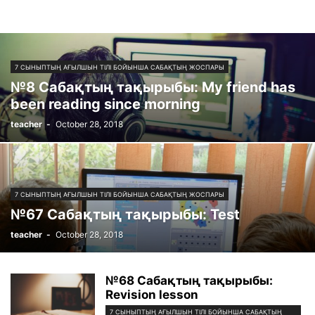
7 СЫНЫПТЫҢ АҒЫЛШЫН ТІЛІ БОЙЫНША САБАҚТЫҢ ЖОСПАРЫ
№8 Сабақтың тақырыбы: My friend has
been reading since morning
teacher
-
October 28, 2018
7 СЫНЫПТЫҢ АҒЫЛШЫН ТІЛІ БОЙЫНША САБАҚТЫҢ ЖОСПАРЫ
№67 Сабақтың тақырыбы: Test
teacher
-
October 28, 2018
№68 Сабақтың тақырыбы:
Revision lesson
7 СЫНЫПТЫҢ АҒЫЛШЫН ТІЛІ БОЙЫНША САБАҚТЫҢ