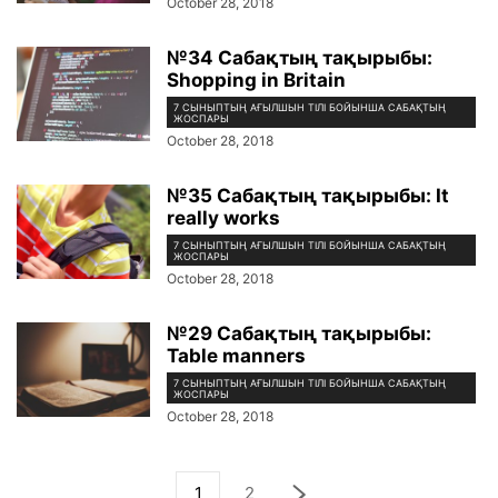
October 28, 2018
№34 Сабақтың тақырыбы:
Shopping in Britain
7 СЫНЫПТЫҢ АҒЫЛШЫН ТІЛІ БОЙЫНША САБАҚТЫҢ
ЖОСПАРЫ
October 28, 2018
№35 Сабақтың тақырыбы: It
really works
7 СЫНЫПТЫҢ АҒЫЛШЫН ТІЛІ БОЙЫНША САБАҚТЫҢ
ЖОСПАРЫ
October 28, 2018
№29 Сабақтың тақырыбы:
Table manners
7 СЫНЫПТЫҢ АҒЫЛШЫН ТІЛІ БОЙЫНША САБАҚТЫҢ
ЖОСПАРЫ
October 28, 2018
1
2